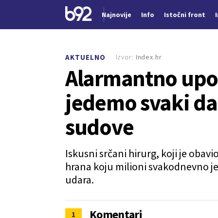
Najnovije
Info
Istočni front
Nova vest
Izvor:
Index.hr
AKTUELNO
Alarmantno upoz
jedemo svaki da
sudove
Iskusni srčani hirurg, koji je obav
hrana koju milioni svakodnevno je
udara.
Komentari
1