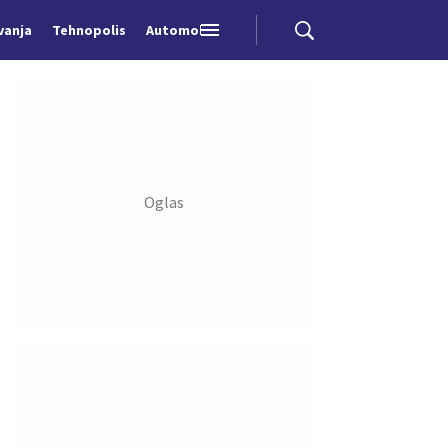
vanja
Tehnopolis
Automobili