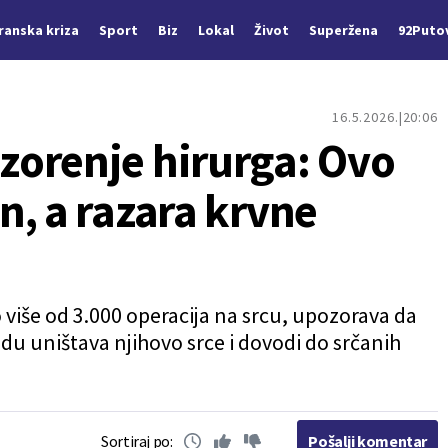
Iranska kriza
Sport
Biz
Lokal
Život
Superžena
92Puto
16.5.2026.
20:06
orenje hirurga: Ovo
n, a razara krvne
io više od 3.000 operacija na srcu, upozorava da
du uništava njihovo srce i dovodi do srčanih
Sortiraj po:
Pošalji komentar