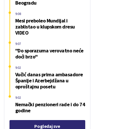
Beogradu
9:08
Mesi preboleo Mundijal i
zablistao u klupskom dresu
VIDEO
9:07
"Do sporazuma verovatno neće
doći brzo"
9:02
Vučić danas prima ambasadore
Španije i Azerbejdžana u
oproštajnu posetu
9:02
Nemački penzioneri rade i do 74
godine
Pogledaj sve