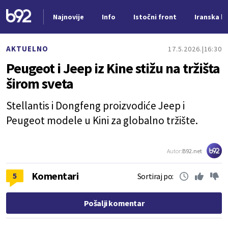
Najnovije
Info
Istočni front
Iranska kr
Nova vest
AKTUELNO
17.5.2026.
16:30
Peugeot i Jeep iz Kine stižu na tržišta
širom sveta
Stellantis i Dongfeng proizvodiće Jeep i
Peugeot modele u Kini za globalno tržište.
Autor:
B92.net
Komentari
5
Sortiraj po:
Pošalji komentar