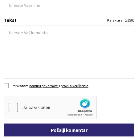
Tekst
Karaktera:
0
/
1500
Prihvatam
politiku privatnosti
i
pravila korišćenja
Pošalji komentar