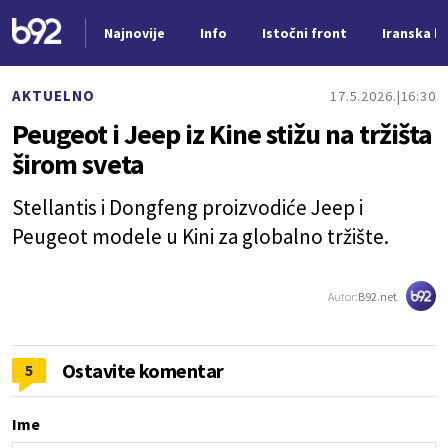
Najnovije
Info
Istočni front
Iranska kr
Nova vest
AKTUELNO
17.5.2026.
16:30
Peugeot i Jeep iz Kine stižu na tržišta
širom sveta
Stellantis i Dongfeng proizvodiće Jeep i
Peugeot modele u Kini za globalno tržište.
Autor:
B92.net
Ostavite komentar
5
Ime