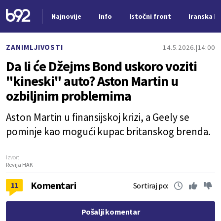
Najnovije
Info
Istočni front
Iranska kr
Nova vest
ZANIMLJIVOSTI
14.5.2026.
14:00
Da li će Džejms Bond uskoro voziti
"kineski" auto? Aston Martin u
ozbiljnim problemima
Aston Martin u finansijskoj krizi, a Geely se
pominje kao mogući kupac britanskog brenda.
Izvor:
Revija HAK
Komentari
11
Sortiraj po:
Pošalji komentar