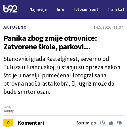
Najnovije
Info
Istočni front
Iranska kr
Nova vest
AKTUELNO
14.5.2026.
11:34
Panika zbog zmije otrovnice:
Zatvorene škole, parkovi...
Stanovnici grada Kastelginest, severno od
Tuluza u Francuskoj, u stanju su opreza nakon
što je u naselju primećena i fotografisana
otrovna naočarasta kobra, čiji ugriz može da
bude smrtonosan.
Izvor:
Tanjug
Komentari
0
Sortiraj po: