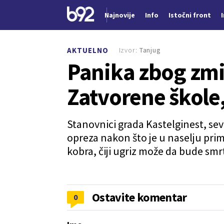
Najnovije
Info
Istočni front
Nova vest
Izvor:
Tanjug
AKTUELNO
Panika zbog zmi
Zatvorene škole,
Stanovnici grada Kastelginest, se
opreza nakon što je u naselju pri
kobra, čiji ugriz može da bude sm
Ostavite komentar
0