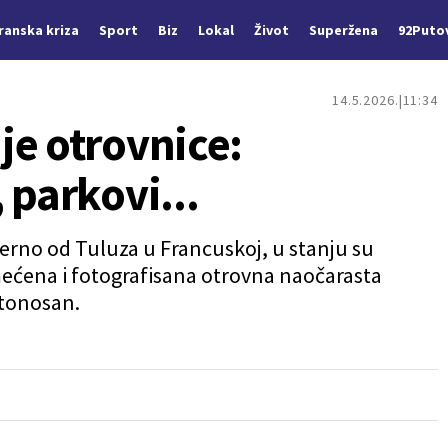
Iranska kriza
Sport
Biz
Lokal
Život
Superžena
92Puto
14.5.2026.
11:34
je otrovnice:
 parkovi...
verno od Tuluza u Francuskoj, u stanju su
mećena i fotografisana otrovna naočarasta
rtonosan.