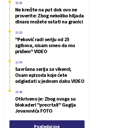
16:00
Ne krećite na put dok ovo ne
proverite: Zbog nekoliko hiljada
dinara možete ostati na granici
15:55
"Peković radi seriju od 25
zgibova, nisam smeo da mu
priđem" VIDEO
15:54
Savršena serija za vikend;
Osam epizoda koje ćete
odgledati u jednom dahu VIDEO
15:48
Otkriveno je: Zbog ovoga su
blokaderi "precrtali" Gagija
Jovanovića FOTO
Pogledaj sve