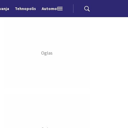
vanja
Tehnopolis
Automobili