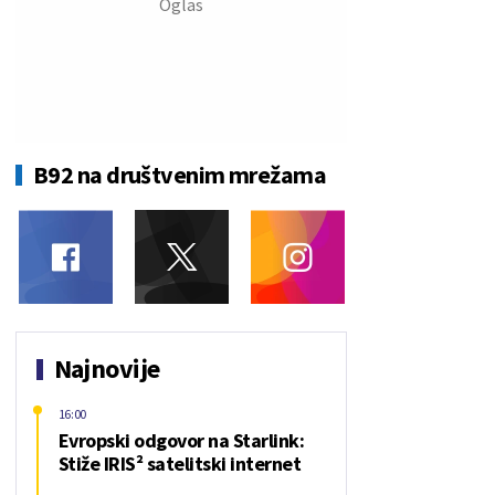
B92 na društvenim mrežama
Najnovije
16:00
Evropski odgovor na Starlink:
Stiže IRIS² satelitski internet