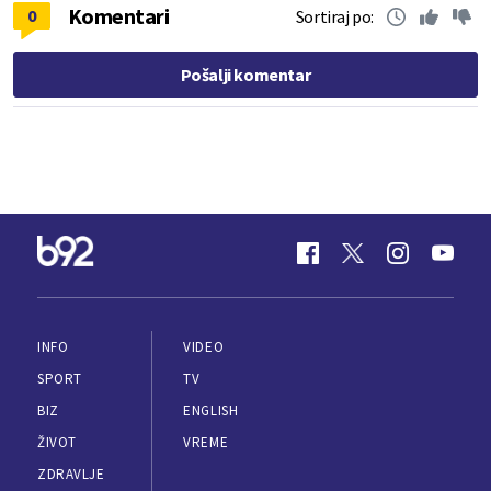
Komentari
0
Sortiraj po:
Pošalji komentar
INFO
VIDEO
SPORT
TV
BIZ
ENGLISH
ŽIVOT
VREME
ZDRAVLJE