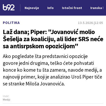
Najnovije
Info
Istočni front
Iranska kr
Nova vest
POLITIKA
13.5.2026.
12:05
Laž dana; Piper: "Jovanović molio
Šešelja za koaliciju, ali lider SRS neće
sa antisrpskom opozicijom"
Ako pogledate šta predstavnici opozicije
govore jedni drugima, teško ćete pohvatati
konce ko kome tu šta zamera, navode mediji, a
najnoviji primer, koji je analizirao Uroš Piper tiče
se stranke Miloša Jovanovića.
Izvor:
Mediji