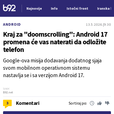
Najnovije
Info
Istočni front
Iranska kr
Nova vest
ANDROID
13.5.2026.
9:30
Kraj za "doomscrolling": Android 17
promena će vas naterati da odložite
telefon
Google-ova misija dodavanja dodatnog sjaja
svom mobilnom operativnom sistemu
nastavlja se i sa verzijom Android 17.
Izvor:
B92.net
Komentari
3
Sortiraj po: