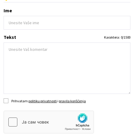
Ime
Tekst
Karaktera:
0
/
1500
Prihvatam
politiku privatnosti
i
pravila korišćenja