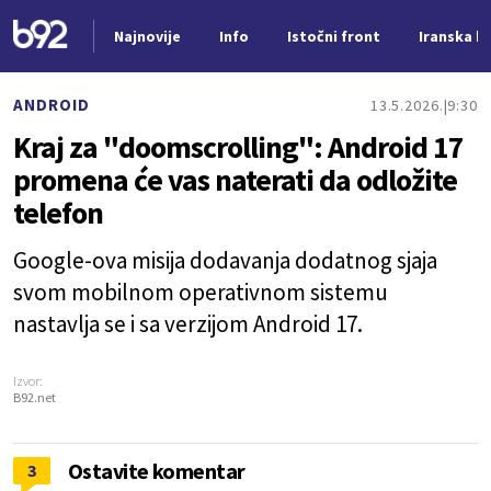
Najnovije
Info
Istočni front
Iranska kr
Nova vest
ANDROID
13.5.2026.
9:30
Kraj za "doomscrolling": Android 17
promena će vas naterati da odložite
telefon
Google-ova misija dodavanja dodatnog sjaja
svom mobilnom operativnom sistemu
nastavlja se i sa verzijom Android 17.
Izvor:
B92.net
Ostavite komentar
3