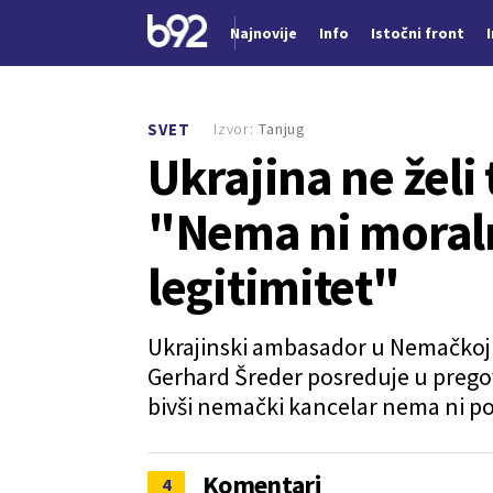
Najnovije
Info
Istočni front
Nova vest
Izvor:
Tanjug
SVET
Ukrajina ne želi
"Nema ni moralni
legitimitet"
Ukrajinski ambasador u Nemačkoj 
Gerhard Šreder posreduje u pregov
bivši nemački kancelar nema ni pol
Komentari
4