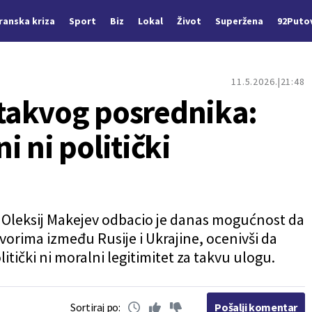
Iranska kriza
Sport
Biz
Lokal
Život
Superžena
92Puto
11.5.2026.
21:48
 takvog posrednika:
 ni politički
Oleksij Makejev odbacio je danas mogućnost da
orima između Rusije i Ukrajine, ocenivši da
itički ni moralni legitimitet za takvu ulogu.
Sortiraj po:
Pošalji komentar