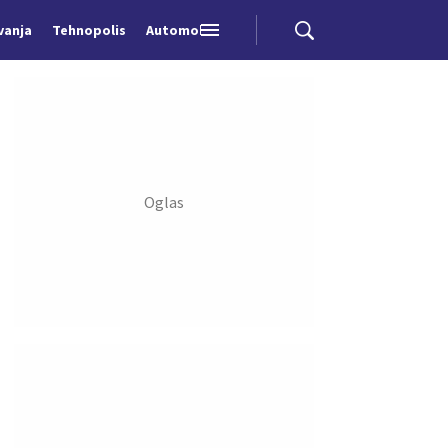
vanja
Tehnopolis
Automobili