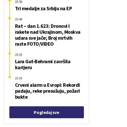
23:50
Tri medalje za Srbiju na EP
23:48
Rat – dan 1.623: Dronovi i
rakete nad Ukrajinom, Moskva
udara sve jače; Broj mrtvih
raste FOTO/VIDEO
23:35
Lara Gut-Behrami završila
karijeru
23:35
Crveni alarm u Evropi: Rekordi
padaju, reke presušuju, požari
bukte
Pogledaj sve