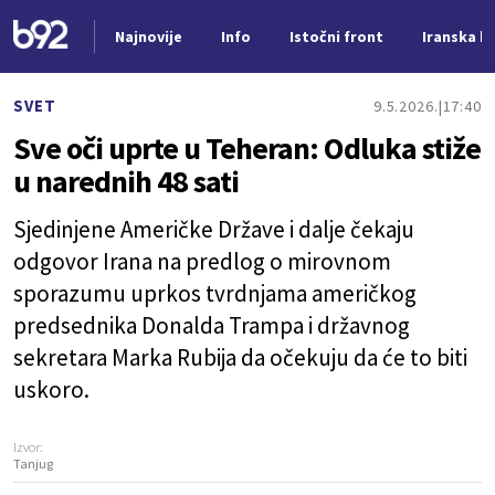
Najnovije
Info
Istočni front
Iranska kr
Nova vest
SVET
9.5.2026.
17:40
Sve oči uprte u Teheran: Odluka stiže
u narednih 48 sati
Sjedinjene Američke Države i dalje čekaju
odgovor Irana na predlog o mirovnom
sporazumu uprkos tvrdnjama američkog
predsednika Donalda Trampa i državnog
sekretara Marka Rubija da očekuju da će to biti
uskoro.
Izvor:
Tanjug