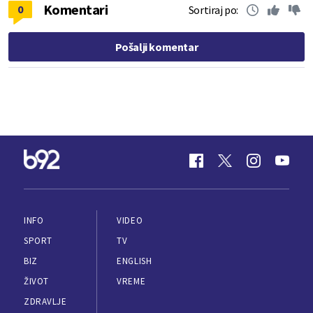
Komentari
0
Sortiraj po:
Pošalji komentar
INFO
VIDEO
SPORT
TV
BIZ
ENGLISH
ŽIVOT
VREME
ZDRAVLJE