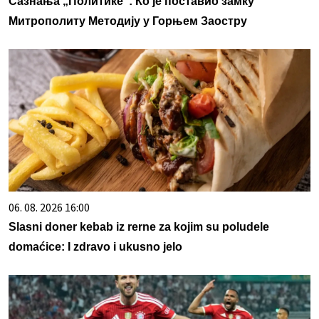
Сазнања „Политике”: Ко је поставио замку
Митрополиту Методију у Горњем Заостру
06. 08. 2026 16:00
Slasni doner kebab iz rerne za kojim su poludele
domaćice: I zdravo i ukusno jelo