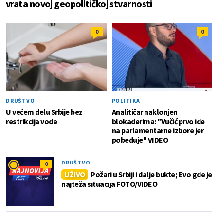
vrata novoj geopolitičkoj stvarnosti
0
0
DRUŠTVO
POLITIKA
U većem delu Srbije bez
Analitičar naklonjen
restrikcija vode
blokaderima: "Vučić prvo ide
na parlamentarne izbore jer
pobeđuje" VIDEO
DRUŠTVO
0
UŽIVO
Požari u Srbiji i dalje bukte; Evo gde je
najteža situacija FOTO/VIDEO