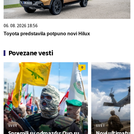
06. 08. 2026 18:56
Toyota predstavila potpuno novi Hilux
Povezane vesti
0
SVET
SVET
Spremili su odmazdu: Ovo su
Novi ultimatum: