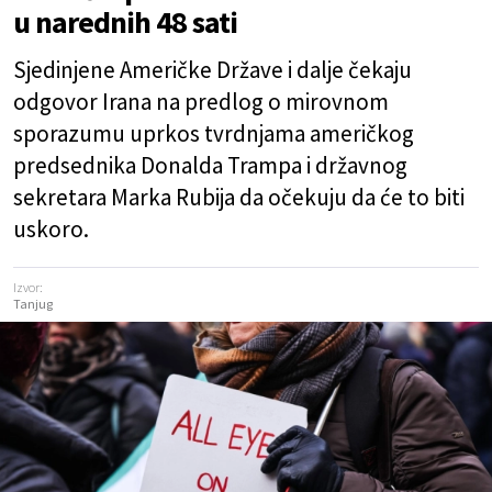
u narednih 48 sati
Sjedinjene Američke Države i dalje čekaju
odgovor Irana na predlog o mirovnom
sporazumu uprkos tvrdnjama američkog
predsednika Donalda Trampa i državnog
sekretara Marka Rubija da očekuju da će to biti
uskoro.
Izvor:
Tanjug