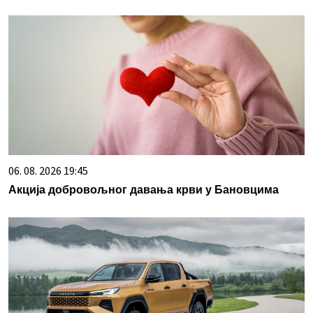
06. 08. 2026 19:45
Акција добровољног давања крви у Бановцима