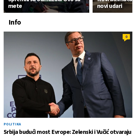
mete
novi udari
Info
0
POLITIKA
Srbija budući most Evrope: Zelenski i Vučić otvaraju