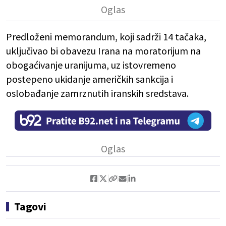
Predloženi memorandum, koji sadrži 14 tačaka,
uključivao bi obavezu Irana na moratorijum na
obogaćivanje uranijuma, uz istovremeno
postepeno ukidanje američkih sankcija i
oslobađanje zamrznutih iranskih sredstava.
Tagovi