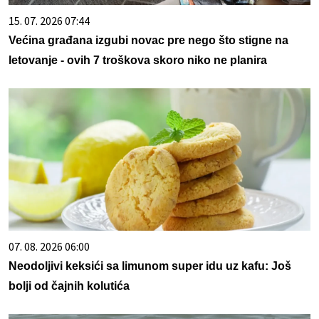
15. 07. 2026 07:44
Većina građana izgubi novac pre nego što stigne na
letovanje - ovih 7 troškova skoro niko ne planira
07. 08. 2026 06:00
Neodoljivi keksići sa limunom super idu uz kafu: Još
bolji od čajnih kolutića