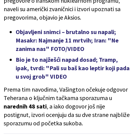
pregovore o iranskom nuklearnom programu,
naveli su američki zvaničnici i izvori upoznati sa
pregovorima, objavio je Aksios.
Objavljeni snimci – brutalno su napali;
Masakr: Najmanje 11 mrtvih; Iran: "Ne
zanima nas" FOTO/VIDEO
Bio je to najžešći napad dosad; Tramp,
ipak, tvrdi: "Pali su baš kao leptir koji pada
u svoj grob" VIDEO
Prema tim navodima, Vašington očekuje odgovor
Teherana o ključnim tačkama sporazuma u
narednih 48 sati
, a iako dogovor još nije
postignut, izvori ocenjuju da su dve strane najbliže
sporazumu od početka sukoba.