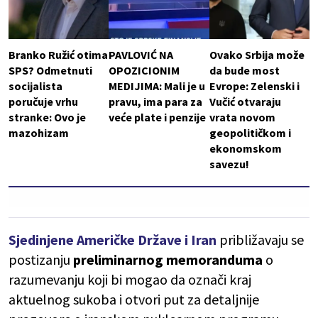
Branko Ružić otima
PAVLOVIĆ NA
Ovako Srbija može
SPS? Odmetnuti
OPOZICIONIM
da bude most
socijalista
MEDIJIMA: Mali je u
Evrope: Zelenski i
poručuje vrhu
pravu, ima para za
Vučić otvaraju
stranke: Ovo je
veće plate i penzije
vrata novom
mazohizam
geopolitičkom i
ekonomskom
savezu!
Sjedinjene Američke Države i Iran
približavaju se
postizanju
preliminarnog memoranduma
o
razumevanju koji bi mogao da označi kraj
aktuelnog sukoba i otvori put za detaljnije