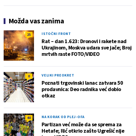
Možda vas zanima
ISTOČNI FRONT
25
Rat – dan 1.623: Dronovi i rakete nad
Ukrajinom, Moskva udara sve jače; Broj
mrtvih raste FOTO/VIDEO
VELIKI PREOKRET
0
Poznati trgovinski lanac zatvara 50
prodavnica: Deo radnika već dobio
otkaz
NA KORAK OD PLEJ-OFA
40
Partizan već može da se sprema za
Hetafe; Ilić otkrio zašto Ugrešić nije