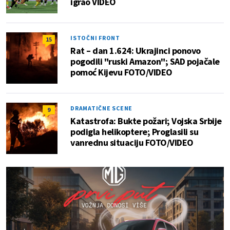
igrao VIDEO
ISTOČNI FRONT
15
Rat – dan 1.624: Ukrajinci ponovo
pogodili "ruski Amazon"; SAD pojačale
pomoć Kijevu FOTO/VIDEO
DRAMATIČNE SCENE
9
Katastrofa: Bukte požari; Vojska Srbije
podigla helikoptere; Proglasili su
vanrednu situaciju FOTO/VIDEO