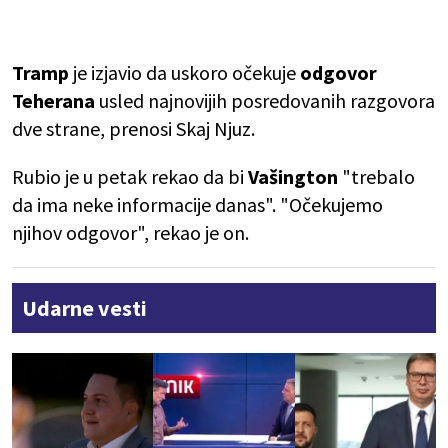
Tramp
je izjavio da uskoro očekuje
odgovor
Teherana
usled najnovijih posredovanih razgovora
dve strane, prenosi Skaj Njuz.
Rubio je u petak rekao da bi
Vašington
"trebalo
da ima neke informacije danas". "Očekujemo
njihov odgovor", rekao je on.
Udarne vesti