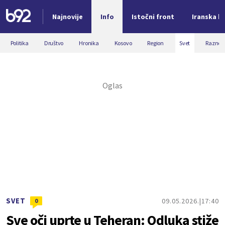
Najnovije
Info
Istočni front
Iranska kr
Nova vest
Politika
Društvo
Hronika
Kosovo
Region
Svet
Razno
SVET
09.05.2026.
17:40
0
Sve oči uprte u Teheran: Odluka stiže