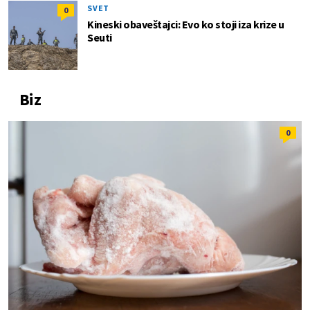
SVET
0
Kineski obaveštajci: Evo ko stoji iza krize u
Seuti
Biz
0