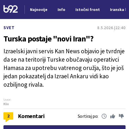
Najnovije
Info
Istočni front
Iranska kr
Nova vest
SVET
8.5.2026.
22:40
Turska postaje "novi Iran"?
Izraelski javni servis Kan News objavio je tvrdnje
da se na teritoriji Turske obučavaju operativci
Hamasa za upotrebu vatrenog oružja, što je još
jedan pokazatelj da Izrael Ankaru vidi kao
ozbiljnog rivala.
Izvor:
Klix
Komentari
2
Sortiraj po: