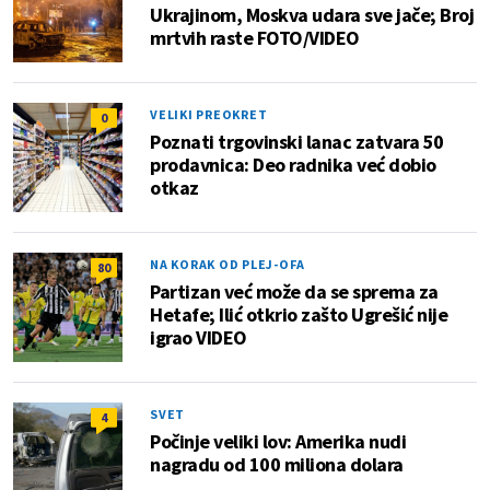
Ukrajinom, Moskva udara sve jače; Broj
mrtvih raste FOTO/VIDEO
VELIKI PREOKRET
0
Poznati trgovinski lanac zatvara 50
prodavnica: Deo radnika već dobio
otkaz
NA KORAK OD PLEJ-OFA
80
Partizan već može da se sprema za
Hetafe; Ilić otkrio zašto Ugrešić nije
igrao VIDEO
SVET
4
Počinje veliki lov: Amerika nudi
nagradu od 100 miliona dolara