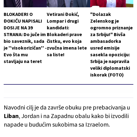
BLOKADERI O
Vetirani Đokić,
"Dolazak
ĐOKIĆU NAPISALI
Lompar i drugi
Zelenskog je
DOSIJE NA 39
kandidati:
ogromno priznanje
STRANA: Do juče im
Blokaderi prave
za Srbiju!" Bivša
bio saveznik, sada
čistku, evo koja
ambasadorka
je ''visokorizičan'' -
zvučna imena lete
usred emisije
Evo šta mu
sa liste!
sasekla opoziciju:
stavljaju na teret
Srbija je napravila
veliki diplomatski
iskorak (FOTO)
Navodni cilj je da završe obuku pre prebacivanja u
Liban
, Jordan i na Zapadnu obalu kako bi izvodili
napade u budućim sukobima sa Izraelom.