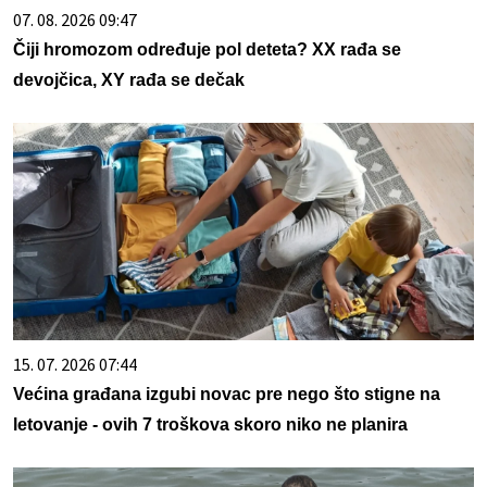
07. 08. 2026 09:47
Čiji hromozom određuje pol deteta? XX rađa se
devojčica, XY rađa se dečak
15. 07. 2026 07:44
Većina građana izgubi novac pre nego što stigne na
letovanje - ovih 7 troškova skoro niko ne planira