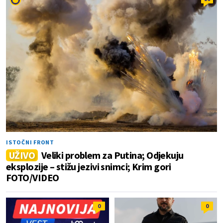
ISTOČNI FRONT
UŽIVO
Veliki problem za Putina; Odjekuju
eksplozije – stižu jezivi snimci; Krim gori
FOTO/VIDEO
0
0