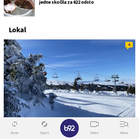
jedne skočila za 622 odsto
Lokal
0
✕
Novo
Sport
Video
Menu
ŠIRENJE KOPAONIKA