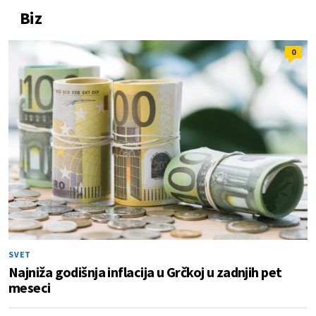
Biz
0
SVET
Najniža godišnja inflacija u Grčkoj u zadnjih pet
meseci