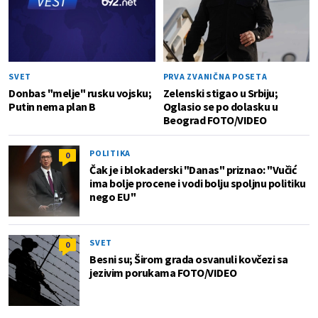
SVET
PRVA ZVANIČNA POSETA
Donbas "melje" rusku vojsku;
Zelenski stigao u Srbiju;
Putin nema plan B
Oglasio se po dolasku u
Beograd FOTO/VIDEO
POLITIKA
0
Čak je i blokaderski "Danas" priznao: "Vučić
ima bolje procene i vodi bolju spoljnu politiku
nego EU"
SVET
0
Besni su; Širom grada osvanuli kovčezi sa
jezivim porukama FOTO/VIDEO