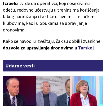
Izraelci
tvrde da operativci, koji nose civilnu
odeću, redovno učestvuju u treninzima korišćenja
lakog naoružanja i taktike u javnim streljačkim
klubovima, kao i u obukama za upravljanje
dronovima.
Kako se navodi u izveštaju, čak su dobili i zvanične
dozvole za upravljanje dronovima u
Turskoj
.
Udarne vesti