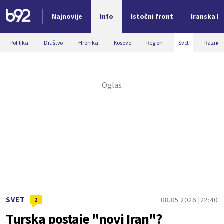
Najnovije
Info
Istočni front
Iranska kr
Nova vest
Politika
Društvo
Hronika
Kosovo
Region
Svet
Razno
SVET
08.05.2026.
22:40
2
Turska postaje "novi Iran"?