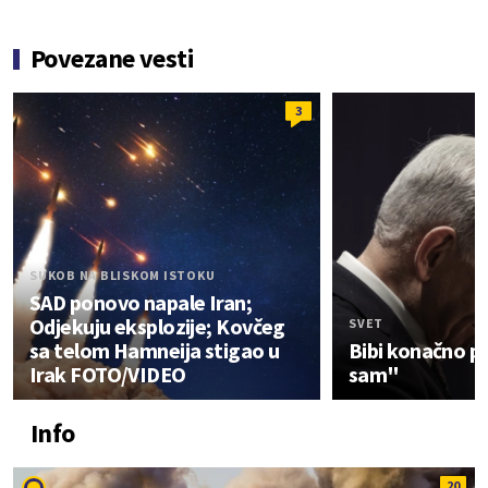
Povezane vesti
3
SUKOB NA BLISKOM ISTOKU
SAD ponovo napale Iran;
Odjekuju eksplozije; Kovčeg
SVET
sa telom Hamneija stigao u
Bibi konačno pr
Irak FOTO/VIDEO
sam"
Info
20