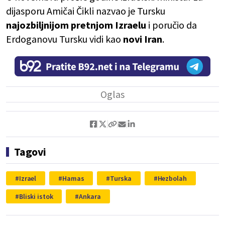
dijasporu Amičai Čikli nazvao je Tursku
najozbiljnijom pretnjom Izraelu
i poručio da
Erdoganovu Tursku vidi kao
novi Iran
.
Tagovi
Izrael
Hamas
Turska
Hezbolah
Bliski istok
Ankara