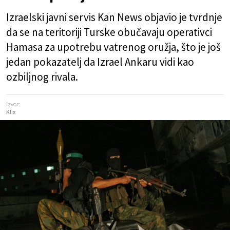
Izraelski javni servis Kan News objavio je tvrdnje
da se na teritoriji Turske obučavaju operativci
Hamasa za upotrebu vatrenog oružja, što je još
jedan pokazatelj da Izrael Ankaru vidi kao
ozbiljnog rivala.
Izvor:
Klix