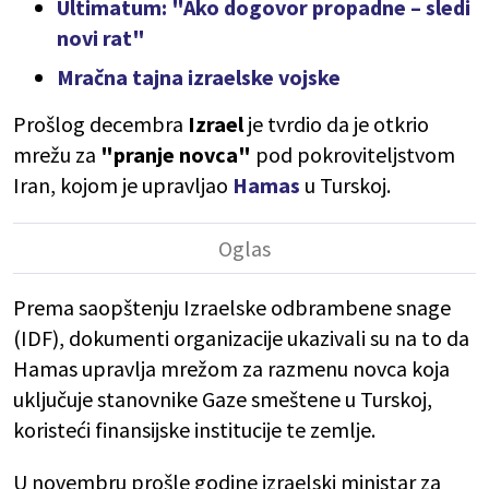
Ultimatum: "Ako dogovor propadne – sledi
novi rat"
Mračna tajna izraelske vojske
Prošlog decembra
Izrael
je tvrdio da je otkrio
mrežu za
"pranje novca"
pod pokroviteljstvom
Iran, kojom je upravljao
Hamas
u Turskoj.
Prema saopštenju Izraelske odbrambene snage
(IDF), dokumenti organizacije ukazivali su na to da
Hamas upravlja mrežom za razmenu novca koja
uključuje stanovnike Gaze smeštene u Turskoj,
koristeći finansijske institucije te zemlje.
U novembru prošle godine izraelski ministar za