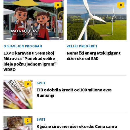
0
0
OBJAVLJEN PROGRAM
VELIKI PREOKRET
EXPO karavan u Sremskoj
Nemački energetski gigant
Mitrovici: "Ponekad velike
diže ruke od SAD
ideje počnu jednom igrom"
VIDEO
SVET
0
EIB odobrila kredit od 100 miliona evra
Rumuniji
SVET
1
Ključne sirovine ruše rekorde: Cena samo