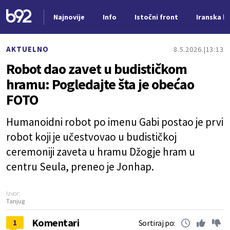
Najnovije
Info
Istočni front
Iranska kr
Nova vest
AKTUELNO
8.5.2026.
13:13
Robot dao zavet u budističkom
hramu: Pogledajte šta je obećao
FOTO
Humanoidni robot po imenu Gabi postao je prvi
robot koji je učestvovao u budističkoj
ceremoniji zaveta u hramu Džogje hram u
centru Seula, preneo je Jonhap.
Izvor:
Tanjug
Komentari
1
Sortiraj po: