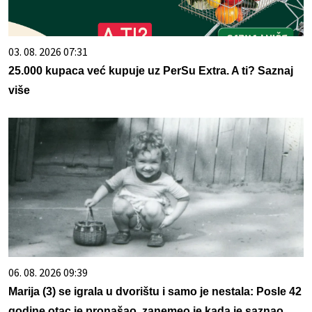
03. 08. 2026 07:31
25.000 kupaca već kupuje uz PerSu Extra. A ti? Saznaj
više
06. 08. 2026 09:39
Marija (3) se igrala u dvorištu i samo je nestala: Posle 42
godine otac je pronašao, zanemeo je kada je saznao