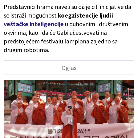
Predstavnici hrama naveli su da je cilj inicijative da
se istraži mogućnost
koegzistencije ljudi i
veštačke inteligencije
u duhovnim i društvenim
okvirima, kao i da će Gabi učestvovati na
predstojećem festivalu lampiona zajedno sa
drugim robotima.