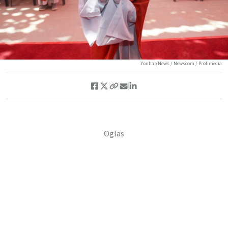
Yonhap News / Newscom / Profimedia