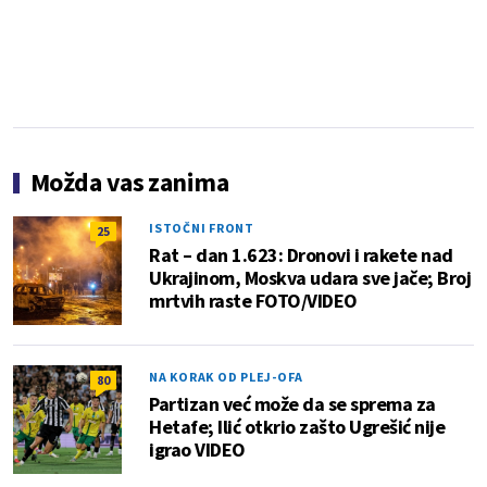
Možda vas zanima
ISTOČNI FRONT
25
Rat – dan 1.623: Dronovi i rakete nad
Ukrajinom, Moskva udara sve jače; Broj
mrtvih raste FOTO/VIDEO
NA KORAK OD PLEJ-OFA
80
Partizan već može da se sprema za
Hetafe; Ilić otkrio zašto Ugrešić nije
igrao VIDEO