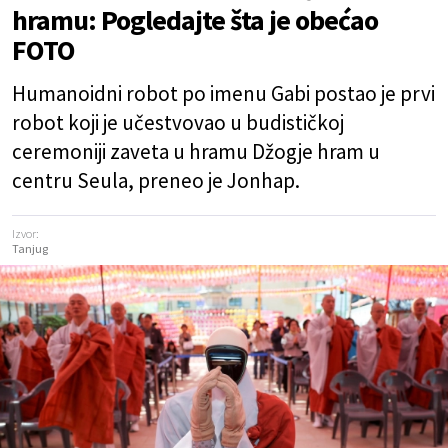
hramu: Pogledajte šta je obećao
FOTO
Humanoidni robot po imenu Gabi postao je prvi
robot koji je učestvovao u budističkoj
ceremoniji zaveta u hramu Džogje hram u
centru Seula, preneo je Jonhap.
Izvor:
Tanjug