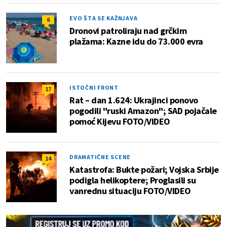
EVO ŠTA SE KAŽNJAVA
6
Dronovi patroliraju nad grčkim
plažama: Kazne idu do 73.000 evra
ISTOČNI FRONT
17
Rat – dan 1.624: Ukrajinci ponovo
pogodili "ruski Amazon"; SAD pojačale
pomoć Kijevu FOTO/VIDEO
DRAMATIČNE SCENE
14
Katastrofa: Bukte požari; Vojska Srbije
podigla helikoptere; Proglasili su
vanrednu situaciju FOTO/VIDEO