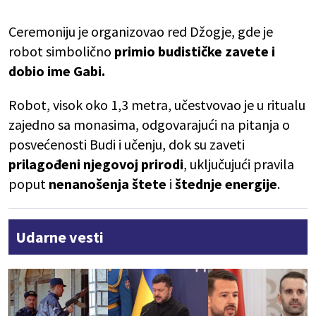
Ceremoniju je organizovao red Džogje, gde je
robot simbolično
primio budističke zavete i
dobio ime Gabi.
Robot, visok oko 1,3 metra, učestvovao je u ritualu
zajedno sa monasima, odgovarajući na pitanja o
posvećenosti Budi i učenju, dok su zaveti
prilagođeni njegovoj prirodi
, uključujući pravila
poput
nenanošenja štete
i
štednje energije
.
Udarne vesti