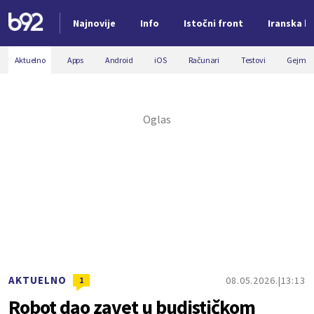
Najnovije
Info
Istočni front
Iranska kr
Nova vest
Aktuelno
Apps
Android
iOS
Računari
Testovi
Gejmin
AKTUELNO
08.05.2026.
13:13
1
Robot dao zavet u budističkom