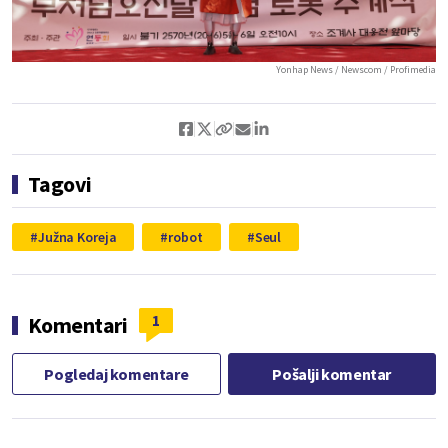
Yonhap News / Newscom / Profimedia
Tagovi
Južna Koreja
robot
Seul
1
Komentari
Pogledaj komentare
Pošalji komentar