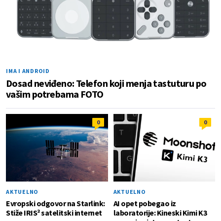
IMA I ANDROID
Dosad neviđeno: Telefon koji menja tastuturu po
vašim potrebama FOTO
0
0
AKTUELNO
AKTUELNO
Evropski odgovor na Starlink:
AI opet pobegao iz
Stiže IRIS² satelitski internet
laboratorije: Kineski Kimi K3