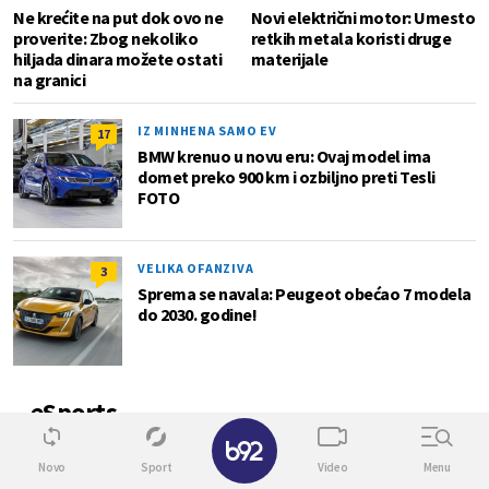
Ne krećite na put dok ovo ne
Novi električni motor: Umesto
proverite: Zbog nekoliko
retkih metala koristi druge
hiljada dinara možete ostati
materijale
na granici
IZ MINHENA SAMO EV
17
BMW krenuo u novu eru: Ovaj model ima
domet preko 900 km i ozbiljno preti Tesli
FOTO
VELIKA OFANZIVA
3
Sprema se navala: Peugeot obećao 7 modela
do 2030. godine!
eSports
0
Novo
Sport
Video
Menu