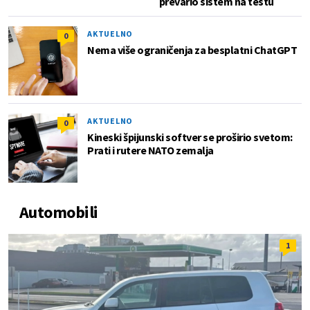
prevario sistem na testu
AKTUELNO
0
Nema više ograničenja za besplatni ChatGPT
AKTUELNO
0
Kineski špijunski softver se proširio svetom:
Prati i rutere NATO zemalja
Automobili
1