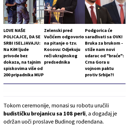
LOVE NAŠE
Zelenski pred
Podgorica će
POLICAJCE, DA SE
Vučićem odgovorio
sarađivati sa OVK!
SRBI ISELJAVAJU:
na pitanje o tzv.
Bruka za brukom -
Na KiM ljude
Kosovu: Odjekuju
stiže nam novi
privode bez
reči ukrajinskog
udarac od "braće":
dokaza, na tajnim
predsednika
Crna Gora u
spiskovima više od
vojnom paktu
200 pripadnika MUP
protiv Srbije?!
Tokom ceremonije, monasi su robotu uručili
budističku brojanicu sa 108 perli
, a događaj je
održan uoči proslave Budinog rođendana.