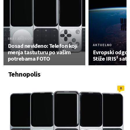
IMA I ANDROID
Dosad neviđeno: Telefon koji
AKTUELNO
menja tastuturu po vašim
Evropski odgovo
potrebama FOTO
Stiže IRIS² sate
Tehnopolis
0