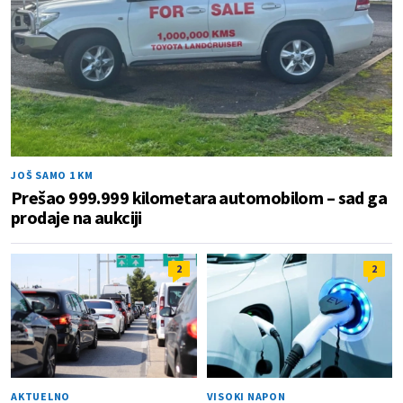
JOŠ SAMO 1 KM
Prešao 999.999 kilometara automobilom – sad ga
prodaje na aukciji
2
2
AKTUELNO
VISOKI NAPON