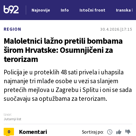
Najnovije
Info
Istočni front
Iranska kr
Nova vest
REGION
30.4.2026.
17:15
Maloletnici lažno pretili bombama
širom Hrvatske: Osumnjičeni za
terorizam
Policija je u proteklih 48 sati privela i uhapsila
najmanje tri mlađe osobe u vezi sa slanjem
pretećih mejlova u Zagrebu i Splitu i oni se sada
suočavaju sa optužbama za terorizam.
Izvor:
Jutarnji list
Komentari
0
Sortiraj po: