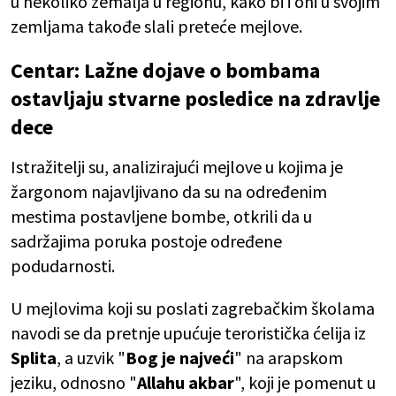
u nekoliko zemalja u regionu, kako bi i oni u svojim
zemljama takođe slali preteće mejlove.
Centar: Lažne dojave o bombama
ostavljaju stvarne posledice na zdravlje
dece
Istražitelji su, analizirajući mejlove u kojima je
žargonom najavljivano da su na određenim
mestima postavljene bombe, otkrili da u
sadržajima poruka postoje određene
podudarnosti.
U mejlovima koji su poslati zagrebačkim školama
navodi se da pretnje upućuje teroristička ćelija iz
Splita
, a uzvik "
Bog je najveći
" na arapskom
jeziku, odnosno "
Allahu akbar
", koji je pomenut u