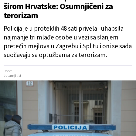
širom Hrvatske: Osumnjičeni za
terorizam
Policija je u proteklih 48 sati privela i uhapsila
najmanje tri mlađe osobe u vezi sa slanjem
pretećih mejlova u Zagrebu i Splitu i oni se sada
suočavaju sa optužbama za terorizam.
Izvor:
Jutarnji list