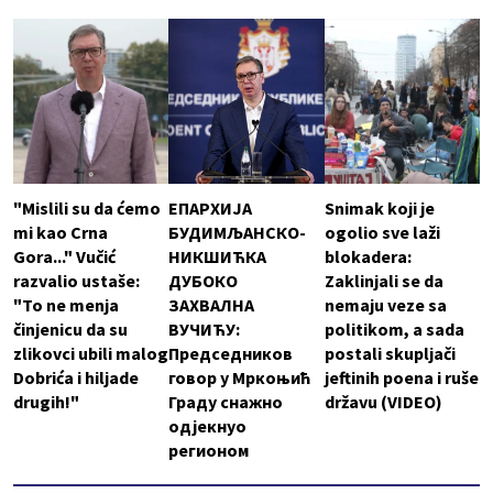
"Mislili su da ćemo
ЕПАРХИЈА
Snimak koji je
mi kao Crna
БУДИМЉАНСКО-
ogolio sve laži
Gora..." Vučić
НИКШИЋКА
blokadera:
razvalio ustaše:
ДУБОКО
Zaklinjali se da
"To ne menja
ЗАХВАЛНА
nemaju veze sa
činjenicu da su
ВУЧИЋУ:
politikom, a sada
zlikovci ubili malog
Председников
postali skupljači
Dobrića i hiljade
говор у Мркоњић
jeftinih poena i ruše
drugih!"
Граду снажно
državu (VIDEO)
одјекнуо
регионом