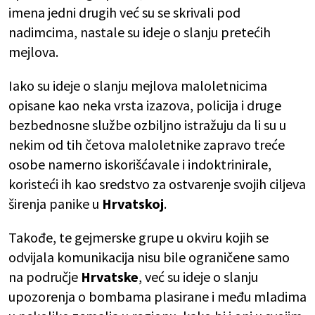
imena jedni drugih već su se skrivali pod
nadimcima, nastale su ideje o slanju pretećih
mejlova.
Iako su ideje o slanju mejlova maloletnicima
opisane kao neka vrsta izazova, policija i druge
bezbednosne službe ozbiljno istražuju da li su u
nekim od tih četova maloletnike zapravo treće
osobe namerno iskorišćavale i indoktrinirale,
koristeći ih kao sredstvo za ostvarenje svojih ciljeva
širenja panike u
Hrvatskoj
.
Takođe, te gejmerske grupe u okviru kojih se
odvijala komunikacija nisu bile ograničene samo
na područje
Hrvatske
, već su ideje o slanju
upozorenja o bombama plasirane i među mladima