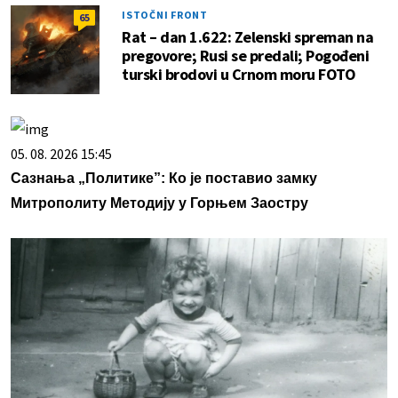
ISTOČNI FRONT
65
Rat – dan 1.622: Zelenski spreman na
pregovore; Rusi se predali; Pogođeni
turski brodovi u Crnom moru FOTO
05. 08. 2026 15:45
Сазнања „Политике”: Ко је поставио замку
Митрополиту Методију у Горњем Заостру