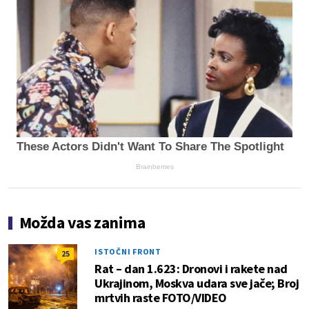
These Actors Didn't Want To Share The Spotlight
Brainberries
Možda vas zanima
ISTOČNI FRONT
25
Rat – dan 1.623: Dronovi i rakete nad
Ukrajinom, Moskva udara sve jače; Broj
mrtvih raste FOTO/VIDEO