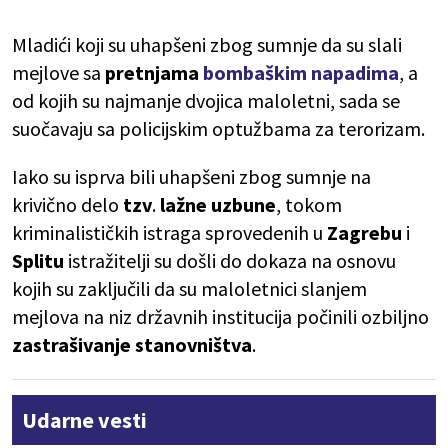
Mladići koji su uhapšeni zbog sumnje da su slali
mejlove sa
pretnjama
bombaškim napadima
, a
od kojih su najmanje dvojica maloletni, sada se
suočavaju sa policijskim optužbama za terorizam.
Iako su isprva bili uhapšeni zbog sumnje na
krivično delo
tzv
.
lažne uzbune
, tokom
kriminalističkih istraga sprovedenih u
Zagrebu
i
Splitu
istražitelji su došli do dokaza na osnovu
kojih su zaključili da su maloletnici slanjem
mejlova na niz državnih institucija počinili ozbiljno
zastrašivanje stanovništva
.
Udarne vesti