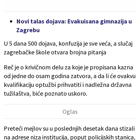
Novi talas dojava: Evakuisana gimnazija u
Zagrebu
U 5 dana 500 dojava, konfuzija je sve veća, a slučaj
zagrebačke škole otvara brojna pitanja
Reč je o krivičnom delu za koje je propisana kazna
od jedne do osam godina zatvora, a da li će ovakvu
kvalifikaciju optužbi prihvatiti i nadležna državna
tužilaštva, biće poznato uskoro.
Preteći mejlov su u poslednjih desetak dana stizali
na adrese niza institucija, poput policijskih stanica,