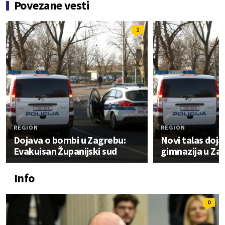
Povezane vesti
1
REGION
REGION
Dojava o bombi u Zagrebu:
Novi talas doj
Evakuisan Županijski sud
gimnazija u Za
Info
0