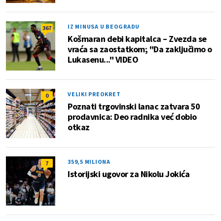
IZ MINUSA U BEOGRADU
367
Košmaran debi kapitalca – Zvezda se
vraća sa zaostatkom; "Da zaključimo o
Lukasenu..." VIDEO
VELIKI PREOKRET
0
Poznati trgovinski lanac zatvara 50
prodavnica: Deo radnika već dobio
otkaz
359,5 MILIONA
7
Istorijski ugovor za Nikolu Jokića