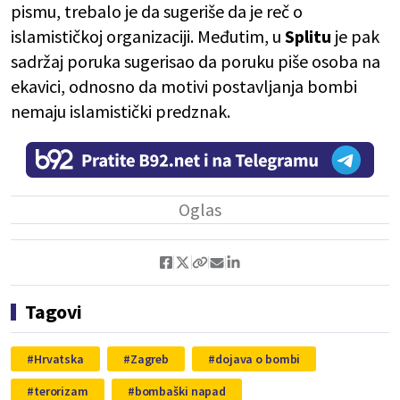
pismu, trebalo je da sugeriše da je reč o
islamističkoj organizaciji. Međutim, u
Splitu
je pak
sadržaj poruka sugerisao da poruku piše osoba na
ekavici, odnosno da motivi postavljanja bombi
nemaju islamistički predznak.
Tagovi
Hrvatska
Zagreb
dojava o bombi
terorizam
bombaški napad