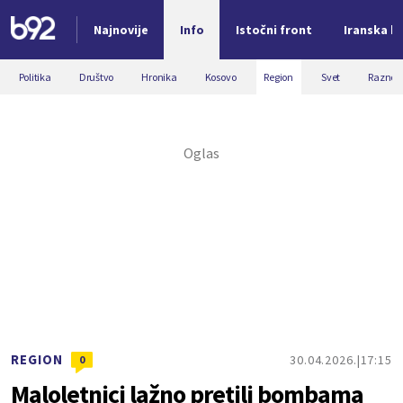
Najnovije
Info
Istočni front
Iranska kr
Nova vest
Politika
Društvo
Hronika
Kosovo
Region
Svet
Razno
REGION
30.04.2026.
17:15
0
Maloletnici lažno pretili bombama