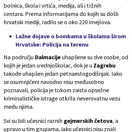
bolnica, škola i vrtića, medija, ali i tržnih
centara. Prema informacijama do kojih su došli
hrvatski mediji, radilo se o oko 220 imejlova.
Lažne dojave o bombama u školama širom
Hrvatske: Policija na terenu
Na području
Dalmacije
uhapšene su dve osobe, od
kojih je jedan srednjoškolac, dok je u
Zagrebu
takođe uhapšen jedan petnaestogodišnjak. Iako
se osumnjičeni navodno nisu međusobno
poznavali, policija je tokom zaista opsežne
kriminalističke istrage otkrila neverovatnu vezu
među njima.
Svi su bili učesnici raznih
gejmerskih četova
, a
upravo u tim grupama, iako učesnici nisu znali