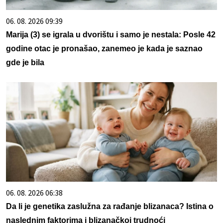
06. 08. 2026 09:39
Marija (3) se igrala u dvorištu i samo je nestala: Posle 42
godine otac je pronašao, zanemeo je kada je saznao
gde je bila
06. 08. 2026 06:38
Da li je genetika zaslužna za rađanje blizanaca? Istina o
naslednim faktorima i blizanačkoj trudnoći