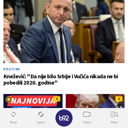
POLITIKA
Knežević: "Da nije bilo Srbije i Vučića nikada ne bi
pobedili 2020. godine"
6
0
✕
Novo
Sport
Video
Menu