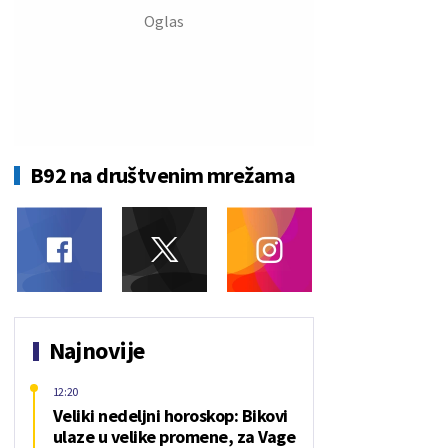
B92 na društvenim mrežama
Najnovije
12:20
Veliki nedeljni horoskop: Bikovi
ulaze u velike promene, za Vage