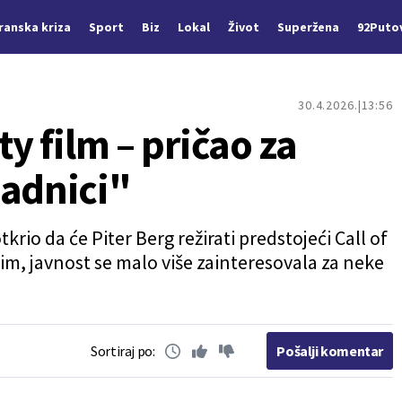
Iranska kriza
Sport
Biz
Lokal
Život
Superžena
92Puto
30.4.2026.
13:56
ty film – pričao za
jadnici"
krio da će Piter Berg režirati predstojeći Call of
im, javnost se malo više zainteresovala za neke
Sortiraj po:
Pošalji komentar