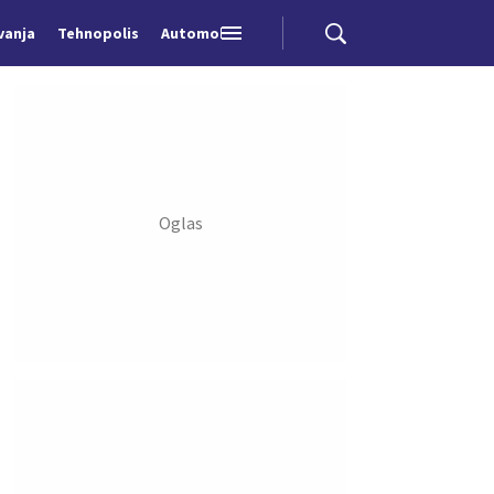
vanja
Tehnopolis
Automobili