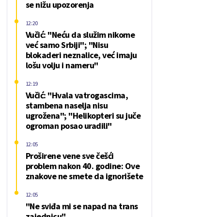
se nižu upozorenja
12:20
Vučić: "Neću da služim nikome
već samo Srbiji"; "Nisu
blokaderi neznalice, već imaju
lošu volju i nameru"
12:19
Vučić: "Hvala vatrogascima,
stambena naselja nisu
ugrožena"; "Helikopteri su juče
ogroman posao uradili"
12:05
Proširene vene sve češći
problem nakon 40. godine: Ove
znakove ne smete da ignorišete
12:05
"Ne sviđa mi se napad na trans
zajednicu"