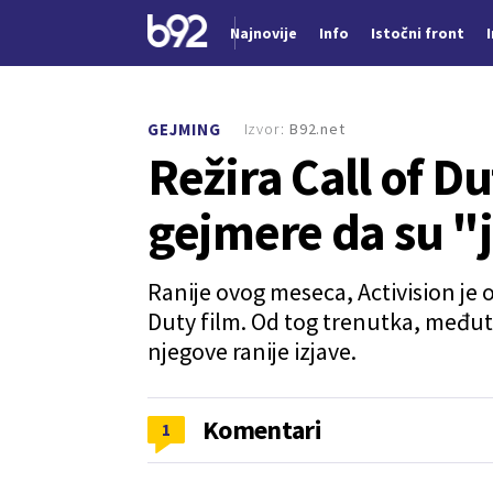
Najnovije
Info
Istočni front
Nova vest
Izvor:
B92.net
GEJMING
Režira Call of Du
gejmere da su "
Ranije ovog meseca, Activision je ot
Duty film. Od tog trenutka, međut
njegove ranije izjave.
Komentari
1