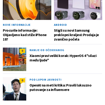
NOVE INFORMACIJE
ANDROID
Procurile informacije:
Stigli su novi Samsung
Objavljeno kad stiže iPhone
preklopni kraljevi: Prodaja je
18?
zvanično počela
RANIJE OD OČEKIVANOG
0
Xiaomi pravi veliki korak: HyperOS 4 "silazi
među ljude"
POD LUPOM JAVNOSTI
0
OpenAI na meti kritika: Pravili luksuzno
putovanje za influensere