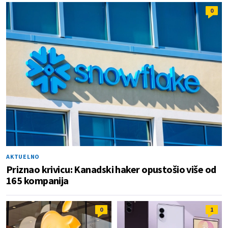
0
AKTUELNO
Priznao krivicu: Kanadski haker opustošio više od
165 kompanija
0
1