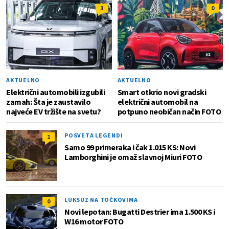
3
0
AKTUELNO
AKTUELNO
Električni automobili izgubili
Smart otkrio novi gradski
zamah: Šta je zaustavilo
električni automobil na
najveće EV tržište na svetu?
potpuno neobičan način FOTO
POSVETA LEGENDI
1
Samo 99 primeraka i čak 1.015 KS: Novi
Lamborghini je omaž slavnoj Miuri FOTO
LUKSUZ NA TOČKOVIMA
0
Novi lepotan: Bugatti Destrier ima 1.500 KS i
W16 motor FOTO