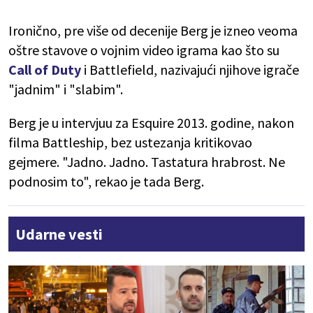
Ironično, pre više od decenije Berg je izneo veoma
oštre stavove o vojnim video igrama kao što su
Call of Duty
i Battlefield, nazivajući njihove igrače
"jadnim" i "slabim".
Berg je u intervjuu za Esquire 2013. godine, nakon
filma Battleship, bez ustezanja kritikovao
gejmere. "Jadno. Jadno. Tastatura hrabrost. Ne
podnosim to", rekao je tada Berg.
Udarne vesti