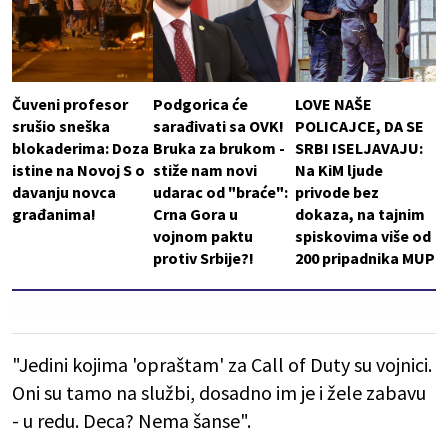
Čuveni profesor
Podgorica će
LOVE NAŠE
srušio sneška
sarađivati sa OVK!
POLICAJCE, DA SE
blokaderima: Doza
Bruka za brukom -
SRBI ISELJAVAJU:
istine na Novoj S o
stiže nam novi
Na KiM ljude
davanju novca
udarac od "braće":
privode bez
građanima!
Crna Gora u
dokaza, na tajnim
vojnom paktu
spiskovima više od
protiv Srbije?!
200 pripadnika MUP
"Jedini kojima 'opraštam' za Call of Duty su vojnici.
Oni su tamo na službi, dosadno im je i žele zabavu
- u redu. Deca? Nema šanse".