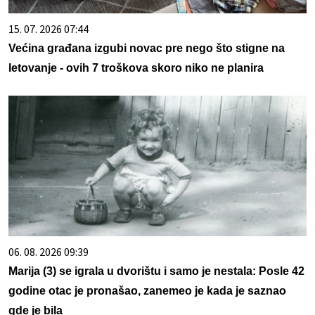
15. 07. 2026 07:44
Većina građana izgubi novac pre nego što stigne na
letovanje - ovih 7 troškova skoro niko ne planira
06. 08. 2026 09:39
Marija (3) se igrala u dvorištu i samo je nestala: Posle 42
godine otac je pronašao, zanemeo je kada je saznao
gde je bila