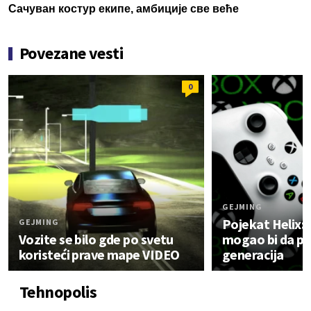
Сачуван костур екипе, амбиције све веће
Povezane vesti
0
GEJMING
Pojekat Helix: 
GEJMING
Vozite se bilo gde po svetu
mogao bi da po
koristeći prave mape VIDEO
generacija
Tehnopolis