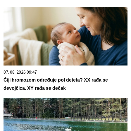
07. 08. 2026 09:47
Čiji hromozom određuje pol deteta? XX rađa se
devojčica, XY rađa se dečak