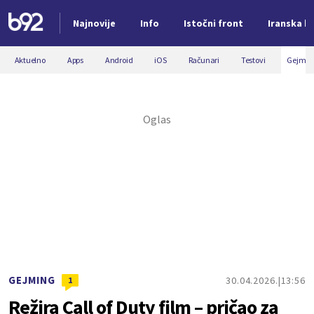
Najnovije
Info
Istočni front
Iranska kr
Nova vest
Aktuelno
Apps
Android
iOS
Računari
Testovi
Gejmin
GEJMING
30.04.2026.
13:56
1
Režira Call of Duty film – pričao za