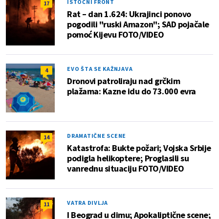
ISTOČNI FRONT
17
Rat – dan 1.624: Ukrajinci ponovo
pogodili "ruski Amazon"; SAD pojačale
pomoć Kijevu FOTO/VIDEO
EVO ŠTA SE KAŽNJAVA
4
Dronovi patroliraju nad grčkim
plažama: Kazne idu do 73.000 evra
DRAMATIČNE SCENE
14
Katastrofa: Bukte požari; Vojska Srbije
podigla helikoptere; Proglasili su
vanrednu situaciju FOTO/VIDEO
VATRA DIVLJA
11
I Beograd u dimu; Apokaliptične scene;