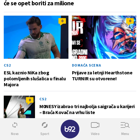
će se opet boriti za milione
0
0
CS2
DOMAĆA SCENA
ESL kaznio NiKa zbog
Prijave za letnji Hearthstone
polomljenih slušalica u finalu
TURNIR su otvorene!
Majora
CS2
0
M0NESY izabrao tri najbolja saigrača u karijeri
– Braća Kovač na vrhu liste
Novo
Sport
Video
Menu
DOTA 2
0