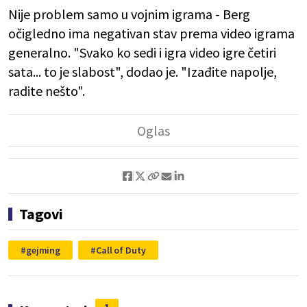
Nije problem samo u vojnim igrama - Berg
očigledno ima negativan stav prema video igrama
generalno. "Svako ko sedi i igra video igre četiri
sata... to je slabost", dodao je. "Izađite napolje,
radite nešto".
Tagovi
gejming
Call of Duty