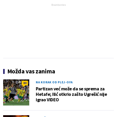
Brainberries
Možda vas zanima
NA KORAK OD PLEJ-OFA
80
Partizan već može da se sprema za
Hetafe; Ilić otkrio zašto Ugrešić nije
igrao VIDEO