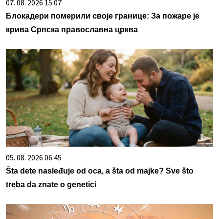
07. 08. 2026 15:07
Блокадери померили своје границе: За пожаре је
крива Српска православна црква
05. 08. 2026 06:45
Šta dete nasleđuje od oca, a šta od majke? Sve što
treba da znate o genetici