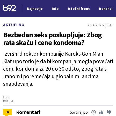
Najnovije
Info
Istočni front
Iranska kr
Nova vest
AKTUELNO
23.4.2026.
8:07
Bezbedan seks poskupljuje: Zbog
rata skaču i cene kondoma?
Izvršni direktor kompanije Kareks Goh Miah
Kiat upozorio je da bi kompanija mogla povećati
cenu kondoma za 20 do 30 odsto, zbog rata s
Iranom i poremećaja u globalnim lancima
snabdevanja.
Izvor:
B92.net
Komentari
4
Sortiraj po: