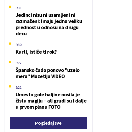
9:31
Jedinci nisu ni usamljeni ni
razmaženi: Imaju jednu veliku
prednost u odnosu na drugu
decu
9:30
Kurti, ističe ti rok?
9:22
Špansko čudo ponovo "uzelo
meru" Muzetiju VIDEO
9:21
Umesto gole haljine nosila je
čistu magiju – ali grudi su i dalje
u prvom planu FOTO
Pogledaj sve