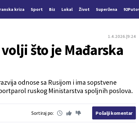
Iranska kriza
Sport
Biz
Lokal
Život
Superžena
92Puto
1.4.2026.
9:24
volji što je Mađarska
razvija odnose sa Rusijom i ima sopstvene
 portparol ruskog Ministarstva spoljnih poslova.
Sortiraj po:
Pošalji komentar