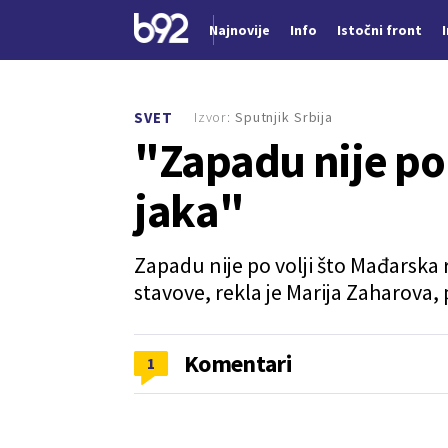
Najnovije
Info
Istočni front
Nova vest
Izvor:
Sputnjik Srbija
SVET
"Zapadu nije po 
jaka"
Zapadu nije po volji što Mađarska 
stavove, rekla je Marija Zaharova,
Komentari
1