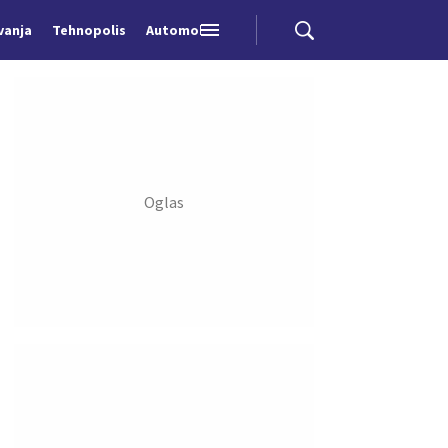
vanja
Tehnopolis
Automobili