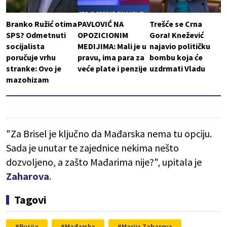
Branko Ružić otima
PAVLOVIĆ NA
Trešće se Crna
SPS? Odmetnuti
OPOZICIONIM
Gora! Knežević
socijalista
MEDIJIMA: Mali je u
najavio političku
poručuje vrhu
pravu, ima para za
bombu koja će
stranke: Ovo je
veće plate i penzije
uzdrmati Vladu
mazohizam
"Za Brisel je ključno da Mađarska nema tu opciju.
Sada je unutar te zajednice nekima nešto
dozvoljeno, a zašto Mađarima nije?", upitala je
Zaharova
.
Tagovi
Rusija
Mađarska
Marija Zaharova