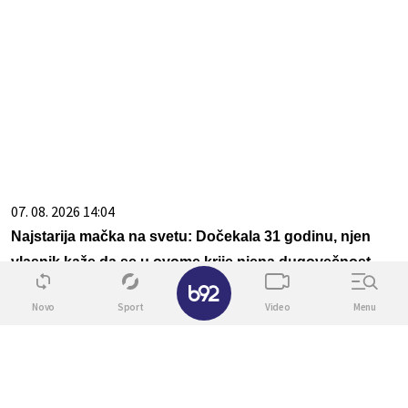
07. 08. 2026 14:04
Najstarija mačka na svetu: Dočekala 31 godinu, njen
vlasnik kaže da se u ovome krije njena dugovečnost
✕
Novo
Sport
Video
Menu
07. 08. 2026 12:53
Ispovest mame sa punim radnim vremenom u
domaćinstvu: Zaključam se u kupatilo i vrištim u peškir