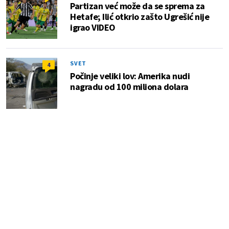
Partizan već može da se sprema za
Hetafe; Ilić otkrio zašto Ugrešić nije
igrao VIDEO
SVET
4
Počinje veliki lov: Amerika nudi
nagradu od 100 miliona dolara