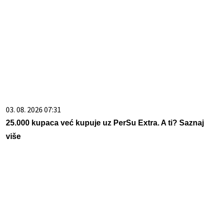
03. 08. 2026 07:31
25.000 kupaca već kupuje uz PerSu Extra. A ti? Saznaj
više
07. 08. 2026 09:14
Сазнања „Политике”: Црна Гора следећа у војном
савезу Загреба, Тиране и Приштине