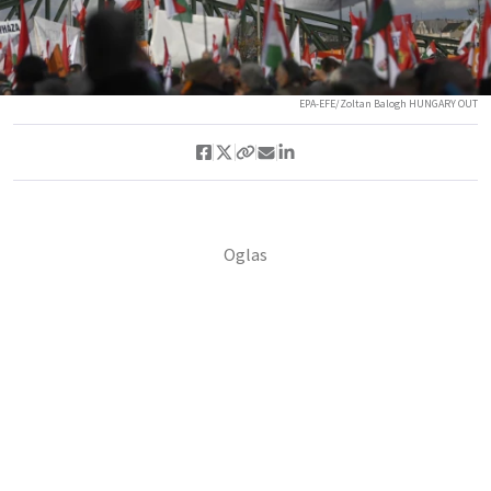
EPA-EFE/Zoltan Balogh HUNGARY OUT