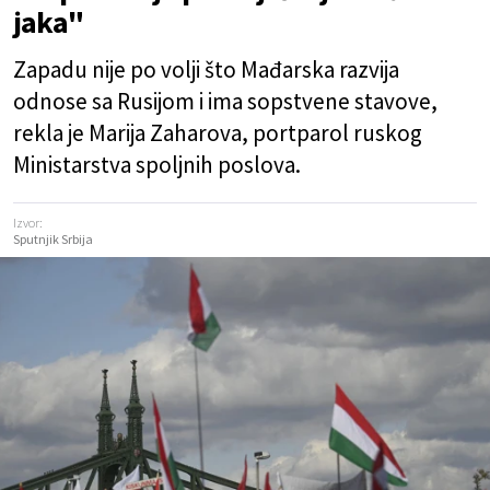
jaka"
Zapadu nije po volji što Mađarska razvija
odnose sa Rusijom i ima sopstvene stavove,
rekla je Marija Zaharova, portparol ruskog
Ministarstva spoljnih poslova.
Izvor:
Sputnjik Srbija