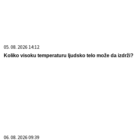
06. 08. 2026 09:39
Marija (3) se igrala u dvorištu i samo je nestala: Posle 42
godine otac je pronašao, zanemeo je kada je saznao
gde je bila