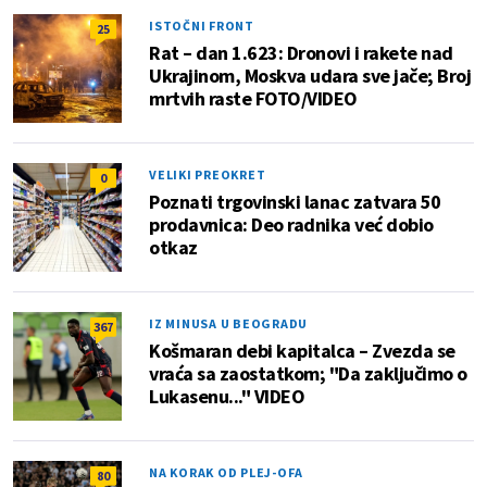
ISTOČNI FRONT
25
Rat – dan 1.623: Dronovi i rakete nad
Ukrajinom, Moskva udara sve jače; Broj
mrtvih raste FOTO/VIDEO
VELIKI PREOKRET
0
Poznati trgovinski lanac zatvara 50
prodavnica: Deo radnika već dobio
otkaz
IZ MINUSA U BEOGRADU
367
Košmaran debi kapitalca – Zvezda se
vraća sa zaostatkom; "Da zaključimo o
Lukasenu..." VIDEO
NA KORAK OD PLEJ-OFA
80