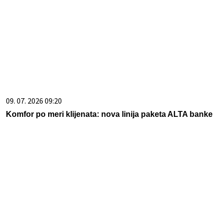
09. 07. 2026 09:20
Komfor po meri klijenata: nova linija paketa ALTA banke
07. 08. 2026 13:48
Ubacite ovo u mašinu zajedno sa zavesom za tuš:
Ostatke sapuna skida bez ribanja, izgledaće kao nova