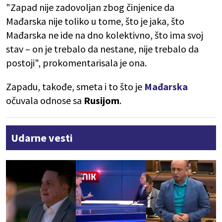
"Zapad nije zadovoljan zbog činjenice da
Mađarska nije toliko u tome, što je jaka, što
Mađarska ne ide na dno kolektivno, što ima svoj
stav – on je trebalo da nestane, nije trebalo da
postoji", prokomentarisala je ona.
Zapadu, takođe, smeta i to što je
Mađarska
očuvala odnose sa
Rusijom
.
Udarne vesti