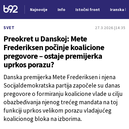
Najnovije
Info
Istočni front
Iranska kr
Nova vest
SVET
27.3.2026.
14:35
Preokret u Danskoj: Mete
Frederiksen počinje koalicione
pregovore – ostaje premijerka
uprkos porazu?
Danska premijerka Mete Frederiksen i njena
Socijaldemokratska partija započele su danas
pregovore o formiranju koalicione vlade u cilju
obazbeđivanja njenog trećeg mandata na toj
funkciji uprkos velikom porazu vladajućeg
koalicionog bloka na izborima.