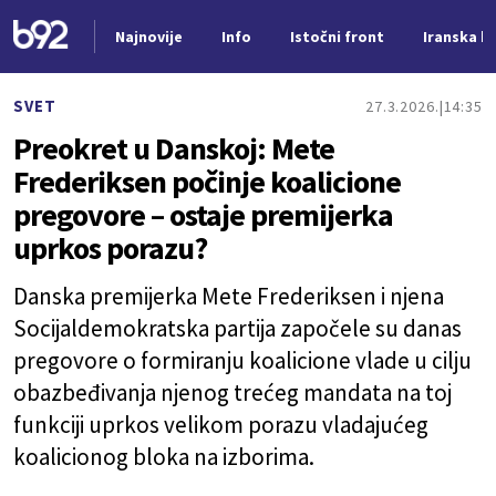
Najnovije
Info
Istočni front
Iranska kr
Nova vest
SVET
27.3.2026.
14:35
Preokret u Danskoj: Mete
Frederiksen počinje koalicione
pregovore – ostaje premijerka
uprkos porazu?
Danska premijerka Mete Frederiksen i njena
Socijaldemokratska partija započele su danas
pregovore o formiranju koalicione vlade u cilju
obazbeđivanja njenog trećeg mandata na toj
funkciji uprkos velikom porazu vladajućeg
koalicionog bloka na izborima.