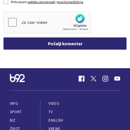
Prihvatam
politiku privatnosti
i
pravila korišćenja
Pošalji komentar
INFO
VIDEO
SPORT
TV
BIZ
ENGLISH
ŽIVOT
VREME