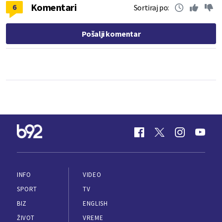
Komentari
6
Sortiraj po:
Pošalji komentar
INFO
VIDEO
SPORT
TV
BIZ
ENGLISH
ŽIVOT
VREME