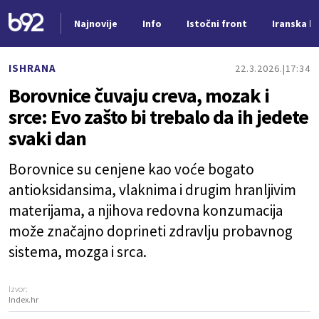
Najnovije
Info
Istočni front
Iranska kr
Nova vest
ISHRANA
22.3.2026.
17:34
Borovnice čuvaju creva, mozak i
srce: Evo zašto bi trebalo da ih jedete
svaki dan
Borovnice su cenjene kao voće bogato
antioksidansima, vlaknima i drugim hranljivim
materijama, a njihova redovna konzumacija
može značajno doprineti zdravlju probavnog
sistema, mozga i srca.
Izvor:
Index.hr