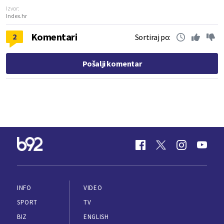
Izvor:
Index.hr
Komentari
2
Sortiraj po:
Pošalji komentar
INFO
VIDEO
SPORT
TV
BIZ
ENGLISH