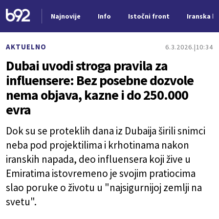
Najnovije
Info
Istočni front
Iranska kr
Nova vest
AKTUELNO
6.3.2026.
10:34
Dubai uvodi stroga pravila za
influensere: Bez posebne dozvole
nema objava, kazne i do 250.000
evra
Dok su se proteklih dana iz Dubaija širili snimci
neba pod projektilima i krhotinama nakon
iranskih napada, deo influensera koji žive u
Emiratima istovremeno je svojim pratiocima
slao poruke o životu u "najsigurnijoj zemlji na
svetu".