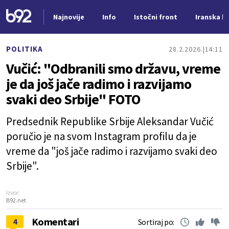
Najnovije
Info
Istočni front
Iranska kr
Nova vest
POLITIKA
28.2.2026.
14:11
Vučić: "Odbranili smo državu, vreme
je da još jače radimo i razvijamo
svaki deo Srbije" FOTO
Predsednik Republike Srbije Aleksandar Vučić
poručio je na svom Instagram profilu da je
vreme da "još jače radimo i razvijamo svaki deo
Srbije".
Izvor:
B92.net
Komentari
4
Sortiraj po: