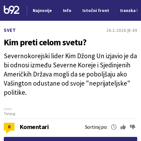
Najnovije
Info
Istočni front
Iranska kr
Nova vest
SVET
26.2.2026.
8:49
Kim preti celom svetu?
Severnokorejski lider Kim Džong Un izjavio je da
bi odnosi između Severne Koreje i Sjedinjenih
Američkih Država mogli da se poboljšaju ako
Vašington odustane od svoje "neprijateljske"
politike.
Izvor:
Tanjug
Komentari
0
Sortiraj po: