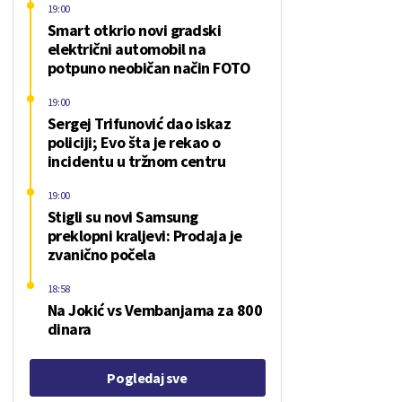
19:00
Smart otkrio novi gradski
električni automobil na
potpuno neobičan način FOTO
19:00
Sergej Trifunović dao iskaz
policiji; Evo šta je rekao o
incidentu u tržnom centru
19:00
Stigli su novi Samsung
preklopni kraljevi: Prodaja je
zvanično počela
18:58
Na Jokić vs Vembanjama za 800
dinara
Pogledaj sve