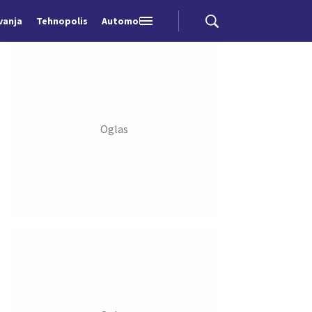
vanja
Tehnopolis
Automobili