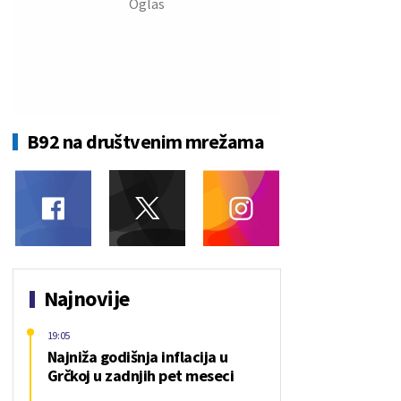
B92 na društvenim mrežama
Najnovije
19:05
Najniža godišnja inflacija u
Grčkoj u zadnjih pet meseci