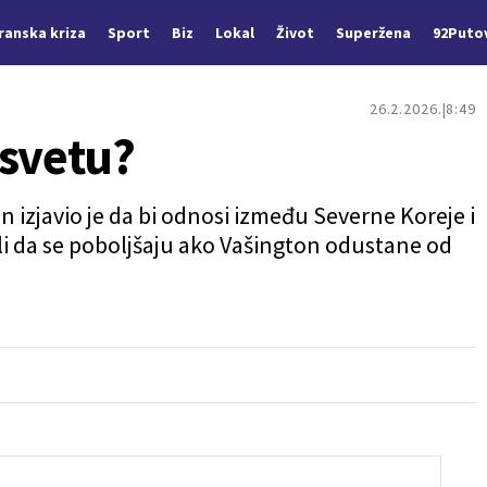
Iranska kriza
Sport
Biz
Lokal
Život
Superžena
92Puto
26.2.2026.
8:49
 svetu?
 izjavio je da bi odnosi između Severne Koreje i
i da se poboljšaju ako Vašington odustane od