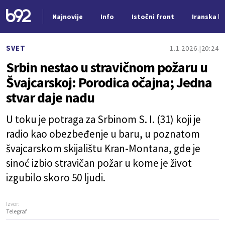
Najnovije
Info
Istočni front
Iranska kr
Nova vest
SVET
1.1.2026.
20:24
Srbin nestao u stravičnom požaru u
Švajcarskoj: Porodica očajna; Jedna
stvar daje nadu
U toku je potraga za Srbinom S. I. (31) koji je
radio kao obezbeđenje u baru, u poznatom
švajcarskom skijalištu Kran-Montana, gde je
sinoć izbio stravičan požar u kome je život
izgubilo skoro 50 ljudi.
Izvor:
Telegraf