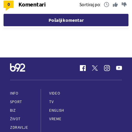
Komentari
0
Sortiraj po:
Pošalji komentar
INFO
VIDEO
SPORT
TV
BIZ
ENGLISH
ŽIVOT
VREME
ZDRAVLJE