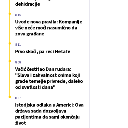
dehidracije
8:15
Uvode nova pravila: Kompanije
više neće moći nasumično da
zovu građane
8:11
Prvo skoči, pa reci Hetafe
8:08
Vučić čestitao Dan rudara:
"Slava i zahvalnost onima koji
grade temelje privrede, daleko
od svetlosti dana"
8:07
Istorijska odluka u Americi: Ova
država sada dozvoljava
pacijentima da sami okončaju
život