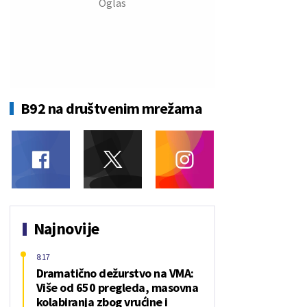
B92 na društvenim mrežama
Najnovije
8:17
Dramatično dežurstvo na VMA:
Više od 650 pregleda, masovna
kolabiranja zbog vrućine i