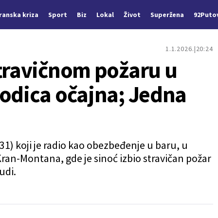
Iranska kriza
Sport
Biz
Lokal
Život
Superžena
92Puto
1.1.2026.
20:24
stravičnom požaru u
rodica očajna; Jedna
(31) koji je radio kao obezbeđenje u baru, u
ran-Montana, gde je sinoć izbio stravičan požar
udi.