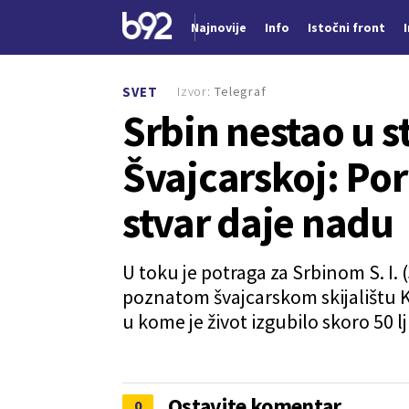
Najnovije
Info
Istočni front
Nova vest
Izvor:
Telegraf
SVET
Srbin nestao u 
Švajcarskoj: Po
stvar daje nadu
U toku je potraga za Srbinom S. I. 
poznatom švajcarskom skijalištu K
u kome je život izgubilo skoro 50 lj
Ostavite komentar
0