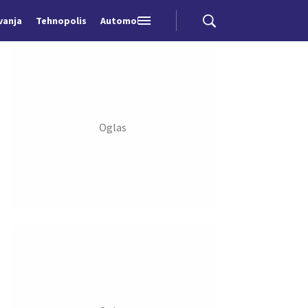
vanja
Tehnopolis
Automobili