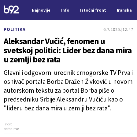
Najnovije
Info
Istočni front
Iranska kr
Nova vest
POLITIKA
6.7.2025.
12:47
Aleksandar Vučić, fenomen u
svetskoj politici: Lider bez dana mira
u zemlji bez rata
Glavni i odgovorni urednik crnogorske TV Prva i
osnivač portala Borba Dražen Živković u novom
autorskom tekstu za portal Borba piše o
predsedniku Srbije Aleksandru Vučiću kao o
"lideru bez dana mira u zemlji bez rata".
Izvor:
borba.me