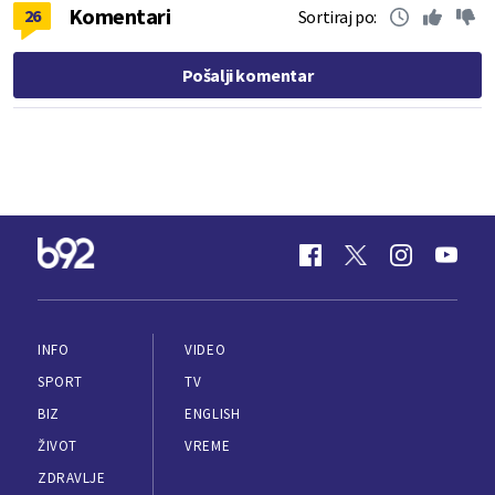
Komentari
26
Sortiraj po:
Pošalji komentar
INFO
VIDEO
SPORT
TV
BIZ
ENGLISH
ŽIVOT
VREME
ZDRAVLJE