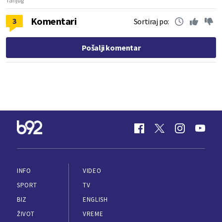
Tanjug
Komentari
3
Sortiraj po:
Pošalji komentar
INFO
VIDEO
SPORT
TV
BIZ
ENGLISH
ŽIVOT
VREME