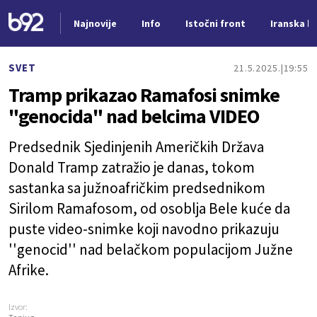
Najnovije
Info
Istočni front
Iranska kr
Nova vest
SVET
21.5.2025.
19:55
Tramp prikazao Ramafosi snimke
"genocida" nad belcima VIDEO
Predsednik Sjedinjenih Američkih Država
Donald Tramp zatražio je danas, tokom
sastanka sa južnoafričkim predsednikom
Sirilom Ramafosom, od osoblja Bele kuće da
puste video-snimke koji navodno prikazuju
''genocid'' nad belačkom populacijom Južne
Afrike.
Izvor: