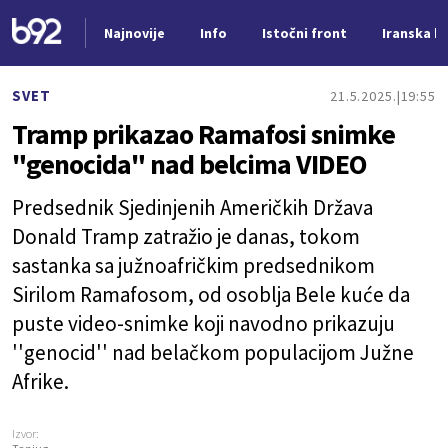
Najnovije
Info
Istočni front
Iranska kr
Nova vest
SVET
21.5.2025.
19:55
Tramp prikazao Ramafosi snimke
"genocida" nad belcima VIDEO
Predsednik Sjedinjenih Američkih Država
Donald Tramp zatražio je danas, tokom
sastanka sa južnoafričkim predsednikom
Sirilom Ramafosom, od osoblja Bele kuće da
puste video-snimke koji navodno prikazuju
''genocid'' nad belačkom populacijom Južne
Afrike.
Izvor: