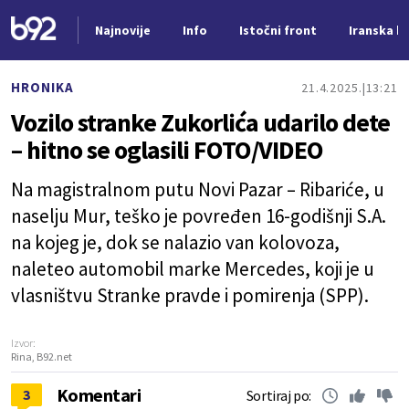
Najnovije
Info
Istočni front
Iranska kr
Nova vest
HRONIKA
21.4.2025.
13:21
Vozilo stranke Zukorlića udarilo dete
– hitno se oglasili FOTO/VIDEO
Na magistralnom putu Novi Pazar – Ribariće, u
naselju Mur, teško je povređen 16-godišnji S.A.
na kojeg je, dok se nalazio van kolovoza,
naleteo automobil marke Mercedes, koji je u
vlasništvu Stranke pravde i pomirenja (SPP).
Izvor:
Rina, B92.net
Komentari
3
Sortiraj po: