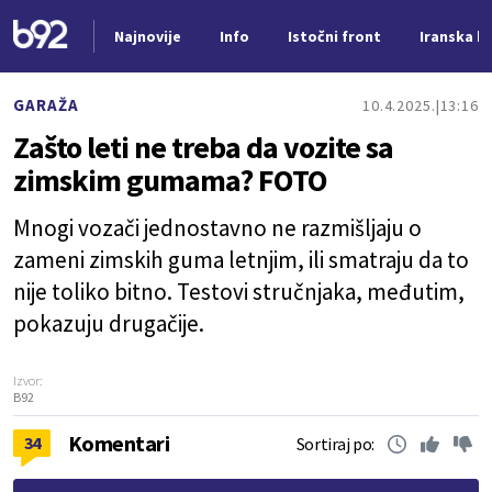
Najnovije
Info
Istočni front
Iranska kr
Nova vest
GARAŽA
10.4.2025.
13:16
Zašto leti ne treba da vozite sa
zimskim gumama? FOTO
Mnogi vozači jednostavno ne razmišljaju o
zameni zimskih guma letnjim, ili smatraju da to
nije toliko bitno. Testovi stručnjaka, međutim,
pokazuju drugačije.
Izvor:
B92
Komentari
34
Sortiraj po: