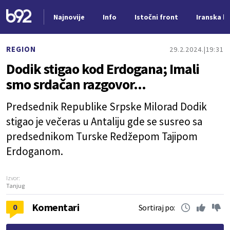
Najnovije
Info
Istočni front
Iranska kr
Nova vest
REGION
29.2.2024.
19:31
Dodik stigao kod Erdogana; Imali
smo srdačan razgovor...
Predsednik Republike Srpske Milorad Dodik
stigao je večeras u Antaliju gde se susreo sa
predsednikom Turske Redžepom Tajipom
Erdoganom.
Izvor:
Tanjug
Komentari
0
Sortiraj po: