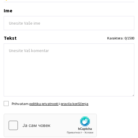
Ime
Tekst
Karaktera:
0
/
1500
Prihvatam
politiku privatnosti
i
pravila korišćenja