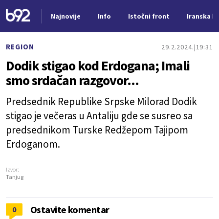
Najnovije
Info
Istočni front
Iranska kr
Nova vest
REGION
29.2.2024.
19:31
Dodik stigao kod Erdogana; Imali
smo srdačan razgovor...
Predsednik Republike Srpske Milorad Dodik
stigao je večeras u Antaliju gde se susreo sa
predsednikom Turske Redžepom Tajipom
Erdoganom.
Izvor:
Tanjug
Ostavite komentar
0