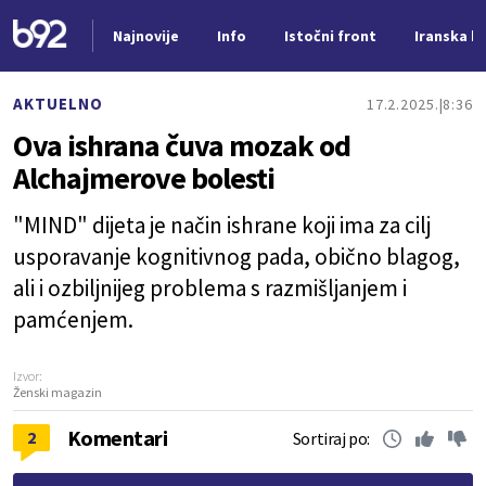
Najnovije
Info
Istočni front
Iranska kr
Nova vest
AKTUELNO
17.2.2025.
8:36
Ova ishrana čuva mozak od
Alchajmerove bolesti
"MIND" dijeta je način ishrane koji ima za cilj
usporavanje kognitivnog pada, obično blagog,
ali i ozbiljnijeg problema s razmišljanjem i
pamćenjem.
Izvor:
Ženski magazin
Komentari
2
Sortiraj po: