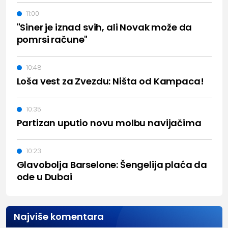
11:00
"Siner je iznad svih, ali Novak može da
pomrsi račune"
10:48
Loša vest za Zvezdu: Ništa od Kampaca!
10:35
Partizan uputio novu molbu navijačima
10:23
Glavobolja Barselone: Šengelija plaća da
ode u Dubai
Najviše komentara