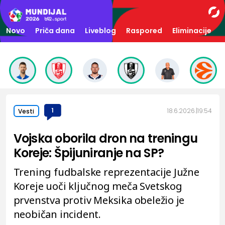
Novo
Priča dana
Liveblog
Raspored
Eliminacije
1
18.6.2026.
19:54
Vesti
Vojska oborila dron na treningu
Koreje: Špijuniranje na SP?
Trening fudbalske reprezentacije Južne
Koreje uoči ključnog meča Svetskog
prvenstva protiv Meksika obeležio je
neobičan incident.