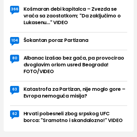
Košmaran debi kapitalca – Zvezda se
366
vraća sa zaostatkom; "Da zaključimo o
Lukasenu..." VIDEO
Šokantan poraz Partizana
104
Albanac izašao bez gaća, pa provocirao
80
dvoglavim orlom usred Beograda!
FOTO/VIDEO
Katastrofa za Partizan, nije moglo gore –
63
Evropa nemoguća misija?
Hrvati pobesneli zbog srpskog UFC
62
borca: "Sramotno i skandalozno!" VIDEO