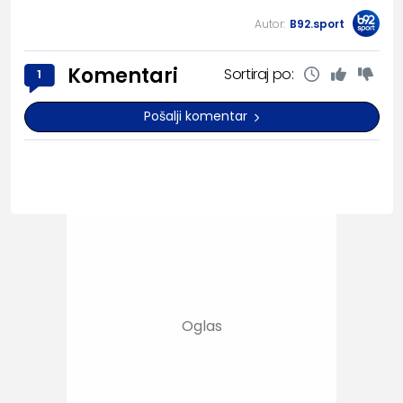
Autor:
B92.sport
Komentari
Sortiraj po:
1
Pošalji komentar