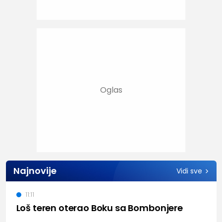
Najnovije
Vidi sve
11:11
Loš teren oterao Boku sa Bombonjere