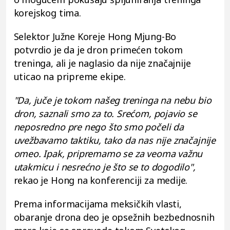
korejskog tima.
Selektor Južne Koreje Hong Mjung-Bo
potvrdio je da je dron primećen tokom
treninga, ali je naglasio da nije značajnije
uticao na pripreme ekipe.
"Da, juče je tokom našeg treninga na nebu bio
dron, saznali smo za to. Srećom, pojavio se
neposredno pre nego što smo počeli da
uvežbavamo taktiku, tako da nas nije značajnije
omeo. Ipak, pripremamo se za veoma važnu
utakmicu i nesrećno je što se to dogodilo",
rekao je Hong na konferenciji za medije.
Prema informacijama meksičkih vlasti,
obaranje drona deo je opsežnih bezbednosnih