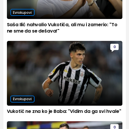
Evrokupovi
Saša Ilić nahvalio Vukotića, ali mu i zamerio: "To
ne sme da se dešava!"
0
Evrokupovi
Vukotić ne zna ko je Baba: "Vidim da ga svi hvale"
0