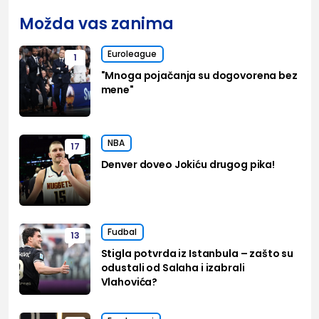
Možda vas zanima
Euroleague
1
"Mnoga pojačanja su dogovorena bez
mene"
NBA
17
Denver doveo Jokiću drugog pika!
Fudbal
13
Stigla potvrda iz Istanbula – zašto su
odustali od Salaha i izabrali
Vlahovića?