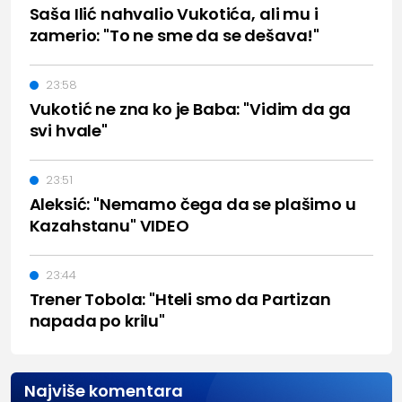
Saša Ilić nahvalio Vukotića, ali mu i
zamerio: "To ne sme da se dešava!"
23:58
Vukotić ne zna ko je Baba: "Vidim da ga
svi hvale"
23:51
Aleksić: "Nemamo čega da se plašimo u
Kazahstanu" VIDEO
23:44
Trener Tobola: "Hteli smo da Partizan
napada po krilu"
Najviše komentara