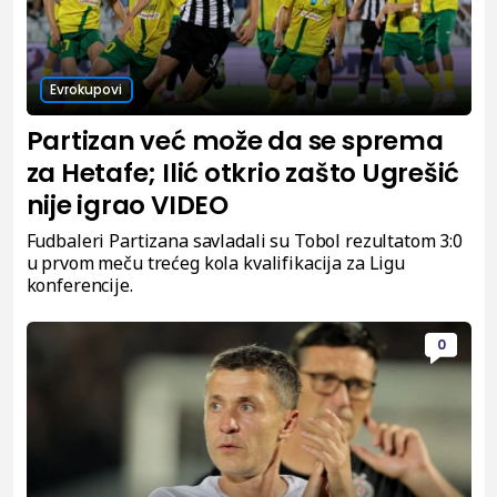
Evrokupovi
Partizan već može da se sprema
za Hetafe; Ilić otkrio zašto Ugrešić
nije igrao VIDEO
Fudbaleri Partizana savladali su Tobol rezultatom 3:0
u prvom meču trećeg kola kvalifikacija za Ligu
konferencije.
0