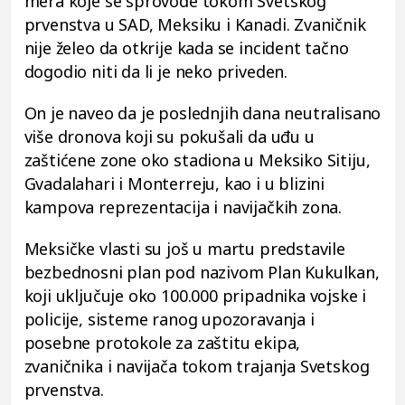
mera koje se sprovode tokom Svetskog
prvenstva u SAD, Meksiku i Kanadi. Zvaničnik
nije želeo da otkrije kada se incident tačno
dogodio niti da li je neko priveden.
On je naveo da je poslednjih dana neutralisano
više dronova koji su pokušali da uđu u
zaštićene zone oko stadiona u Meksiko Sitiju,
Gvadalahari i Monterreju, kao i u blizini
kampova reprezentacija i navijačkih zona.
Meksičke vlasti su još u martu predstavile
bezbednosni plan pod nazivom Plan Kukulkan,
koji uključuje oko 100.000 pripadnika vojske i
policije, sisteme ranog upozoravanja i
posebne protokole za zaštitu ekipa,
zvaničnika i navijača tokom trajanja Svetskog
prvenstva.