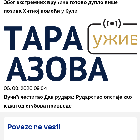
Због екстремних врућина готово дупло више
позива Хитној помоћи у Кули
06. 08. 2026 09:04
Вучић честитао Дан рудара: Рударство опстаје као
један од стубова привреде
Povezane vesti