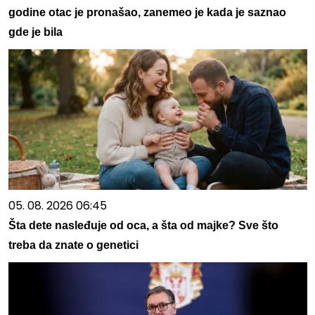
godine otac je pronašao, zanemeo je kada je saznao
gde je bila
05. 08. 2026 06:45
Šta dete nasleđuje od oca, a šta od majke? Sve što
treba da znate o genetici