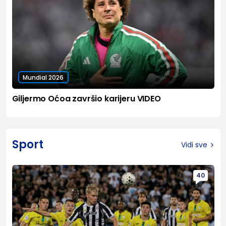
Mundial 2026
Giljermo Oćoa završio karijeru VIDEO
Sport
Vidi sve
40