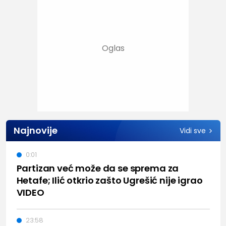
Najnovije
Vidi sve
0:01
Partizan već može da se sprema za
Hetafe; Ilić otkrio zašto Ugrešić nije igrao
VIDEO
23:58