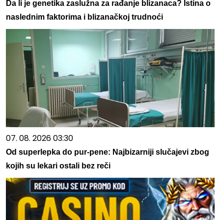
Da li je genetika zaslužna za rađanje blizanaca? Istina o
naslednim faktorima i blizanačkoj trudnoći
07. 08. 2026 03:30
Od superlepka do pur-pene: Najbizarniji slučajevi zbog
kojih su lekari ostali bez reči