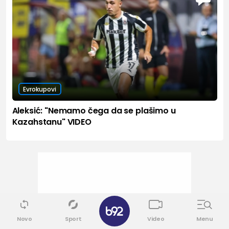
Evrokupovi
Aleksić: "Nemamo čega da se plašimo u
Kazahstanu" VIDEO
Novo
Sport
Video
Menu