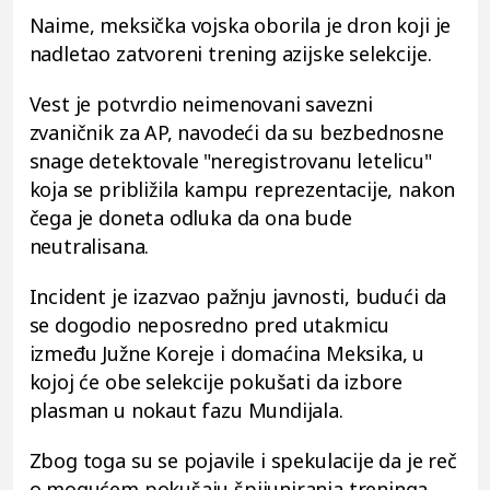
Naime, meksička vojska oborila je dron koji je
nadletao zatvoreni trening azijske selekcije.
Vest je potvrdio neimenovani savezni
zvaničnik za AP, navodeći da su bezbednosne
snage detektovale "neregistrovanu letelicu"
koja se približila kampu reprezentacije, nakon
čega je doneta odluka da ona bude
neutralisana.
Incident je izazvao pažnju javnosti, budući da
se dogodio neposredno pred utakmicu
između Južne Koreje i domaćina Meksika, u
kojoj će obe selekcije pokušati da izbore
plasman u nokaut fazu Mundijala.
Zbog toga su se pojavile i spekulacije da je reč
o mogućem pokušaju špijuniranja treninga