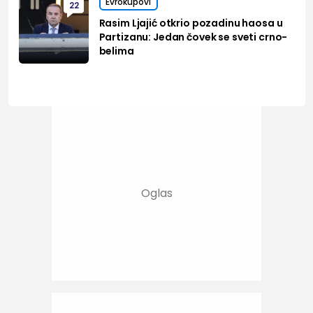
Evrokupovi
22
Rasim Ljajić otkrio pozadinu haosa u
Partizanu: Jedan čovek se sveti crno-
belima