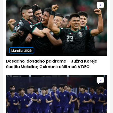
7
Mundial 2026
Dosadno, dosadno pa drama – Južna Koreja
častila Meksiko; Golmani rešili meč VIDEO
0