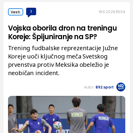
1
18.6.2026.
19:54
Vesti
Vojska oborila dron na treningu
Koreje: Špijuniranje na SP?
Trening fudbalske reprezentacije Južne
Koreje uoči ključnog meča Svetskog
prvenstva protiv Meksika obeležio je
neobičan incident.
Autor:
B92.sport