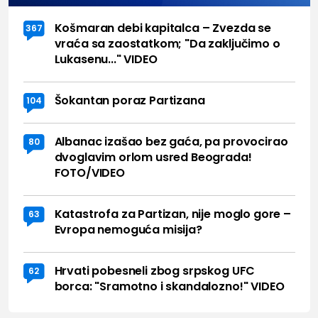
Košmaran debi kapitalca – Zvezda se
367
vraća sa zaostatkom; "Da zaključimo o
Lukasenu..." VIDEO
Šokantan poraz Partizana
104
Albanac izašao bez gaća, pa provocirao
80
dvoglavim orlom usred Beograda!
FOTO/VIDEO
Katastrofa za Partizan, nije moglo gore –
63
Evropa nemoguća misija?
Hrvati pobesneli zbog srpskog UFC
62
borca: "Sramotno i skandalozno!" VIDEO