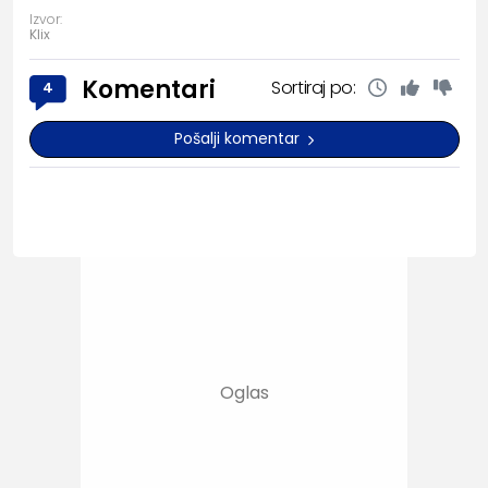
Izvor:
Klix
Komentari
Sortiraj po:
4
Pošalji komentar