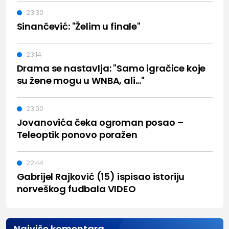
23:30
Sinančević: "Želim u finale"
23:14
Drama se nastavlja: "Samo igračice koje
su žene mogu u WNBA, ali..."
23:00
Jovanovića čeka ogroman posao –
Teleoptik ponovo poražen
22:44
Gabrijel Rajković (15) ispisao istoriju
norveškog fudbala VIDEO
Najviše komentara