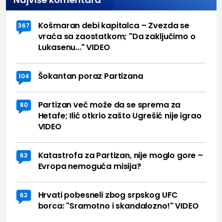
Košmaran debi kapitalca – Zvezda se
367
vraća sa zaostatkom; "Da zaključimo o
Lukasenu..." VIDEO
Šokantan poraz Partizana
104
Partizan već može da se sprema za
80
Hetafe; Ilić otkrio zašto Ugrešić nije igrao
VIDEO
Katastrofa za Partizan, nije moglo gore –
63
Evropa nemoguća misija?
Hrvati pobesneli zbog srpskog UFC
62
borca: "Sramotno i skandalozno!" VIDEO