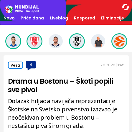
Novo
Priča dana
Liveblog
Raspored
Eliminacije
4
17.6.2026.
8:45
Vesti
Drama u Bostonu – Škoti popili
sve pivo!
Dolazak hiljada navijača reprezentacije
Škotske na Svetsko prvenstvo izazvao je
neočekivan problem u Bostonu –
nestašicu piva širom grada.