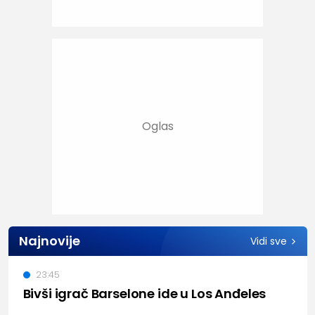
Najnovije
Vidi sve
23:45
Bivši igrač Barselone ide u Los Anđeles