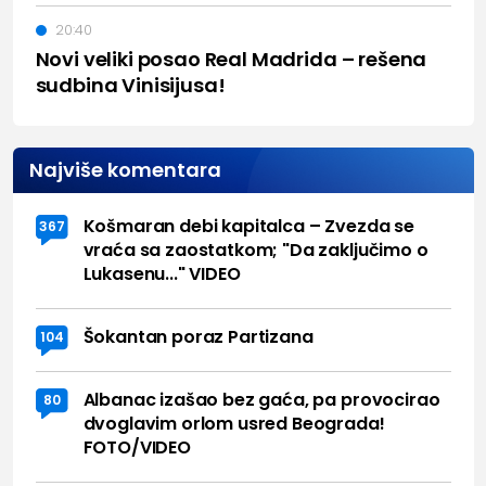
20:40
Novi veliki posao Real Madrida – rešena
sudbina Vinisijusa!
Najviše komentara
Košmaran debi kapitalca – Zvezda se
367
vraća sa zaostatkom; "Da zaključimo o
Lukasenu..." VIDEO
Šokantan poraz Partizana
104
Albanac izašao bez gaća, pa provocirao
80
dvoglavim orlom usred Beograda!
FOTO/VIDEO