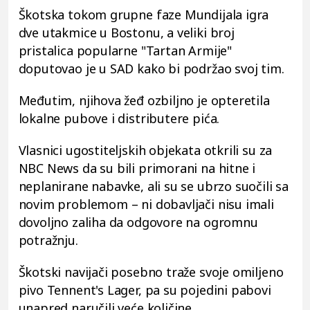
Škotska tokom grupne faze Mundijala igra
dve utakmice u Bostonu, a veliki broj
pristalica popularne "Tartan Armije"
doputovao je u SAD kako bi podržao svoj tim.
Međutim, njihova žeđ ozbiljno je opteretila
lokalne pubove i distributere pića.
Vlasnici ugostiteljskih objekata otkrili su za
NBC News da su bili primorani na hitne i
neplanirane nabavke, ali su se ubrzo suočili sa
novim problemom – ni dobavljači nisu imali
dovoljno zaliha da odgovore na ogromnu
potražnju.
Škotski navijači posebno traže svoje omiljeno
pivo Tennent's Lager, pa su pojedini pabovi
unapred naručili veće količine.