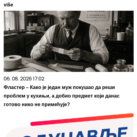
više
06. 08. 2026 17:02
Фластер – Како је један муж покушао да реши
проблем у кухињи, а добио предмет који данас
готово нико не примећује?