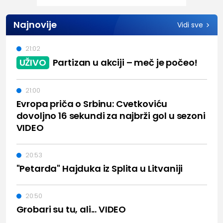
Najnovije
Vidi sve
21:02
UŽIVO
Partizan u akciji – meč je počeo!
21:00
Evropa priča o Srbinu: Cvetkoviću
dovoljno 16 sekundi za najbrži gol u sezoni
VIDEO
20:53
"Petarda" Hajduka iz Splita u Litvaniji
20:50
Grobari su tu, ali... VIDEO