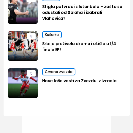
Stigla potvrda iz Istanbula – zašto su
odustali od Salaha i izabrali
Vlahovića?
Košarka
3
Srbija preživela dramu i otišla u 1/4
finale EP!
Crvena zvezda
5
Nove loše vesti za Zvezdu iz Izraela