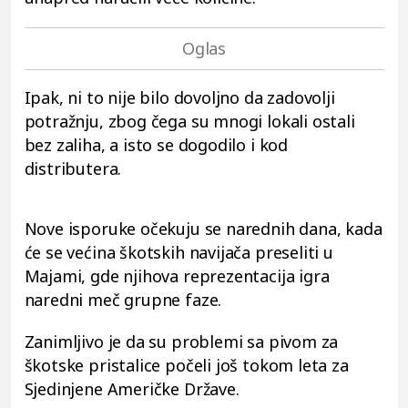
Ipak, ni to nije bilo dovoljno da zadovolji
potražnju, zbog čega su mnogi lokali ostali
bez zaliha, a isto se dogodilo i kod
distributera.
Nove isporuke očekuju se narednih dana, kada
će se većina škotskih navijača preseliti u
Majami, gde njihova reprezentacija igra
naredni meč grupne faze.
Zanimljivo je da su problemi sa pivom za
škotske pristalice počeli još tokom leta za
Sjedinjene Američke Države.