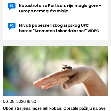
Katastrofa za Partizan, nije moglo gore –
63
Evropa nemoguća misija?
Hrvati pobesneli zbog srpskog UFC
62
borca: "Sramotno i skandalozno!" VIDEO
06. 08. 2026 18:50
Ubod stršljena može biti koban: Obratite pažnju na ove