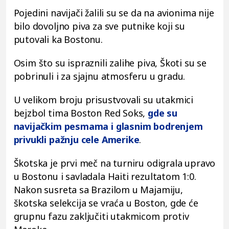
Pojedini navijači žalili su se da na avionima nije
bilo dovoljno piva za sve putnike koji su
putovali ka Bostonu.
Osim što su ispraznili zalihe piva, Škoti su se
pobrinuli i za sjajnu atmosferu u gradu.
U velikom broju prisustvovali su utakmici
bejzbol tima Boston Red Soks,
gde su
navijačkim pesmama i glasnim bodrenjem
privukli pažnju cele Amerike
.
Škotska je prvi meč na turniru odigrala upravo
u Bostonu i savladala Haiti rezultatom 1:0.
Nakon susreta sa Brazilom u Majamiju,
škotska selekcija se vraća u Boston, gde će
grupnu fazu zaključiti utakmicom protiv