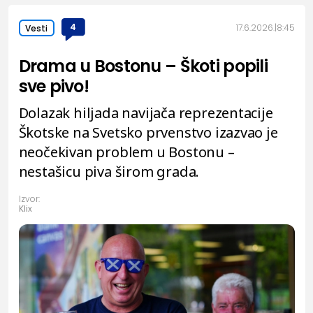
4
17.6.2026.
8:45
Vesti
Drama u Bostonu – Škoti popili
sve pivo!
Dolazak hiljada navijača reprezentacije
Škotske na Svetsko prvenstvo izazvao je
neočekivan problem u Bostonu –
nestašicu piva širom grada.
Izvor:
Klix