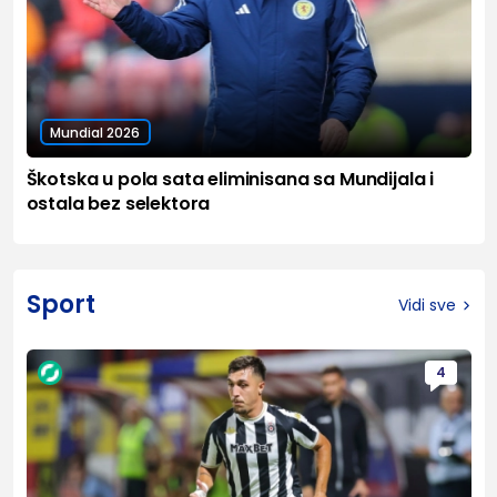
Mundial 2026
Škotska u pola sata eliminisana sa Mundijala i
ostala bez selektora
Sport
Vidi sve
4