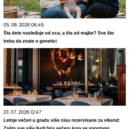
05. 08. 2026 06:45
Šta dete nasleđuje od oca, a šta od majke? Sve što
treba da znate o genetici
23. 07. 2026 12:47
Letnje večeri u gradu više nisu rezervisane za vikend:
Zašto sve više ljudi bira večeru koja se spontano