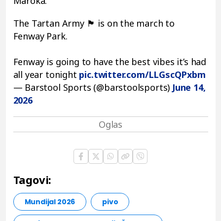
Maroka.
The Tartan Army 🏴󠁧󠁢󠁳󠁣󠁴󠁿 is on the march to
Fenway Park.
Fenway is going to have the best vibes it’s had
all year tonight
pic.twitter.com/LLGscQPxbm
— Barstool Sports (@barstoolsports)
June 14,
2026
Tagovi:
Mundijal 2026
pivo