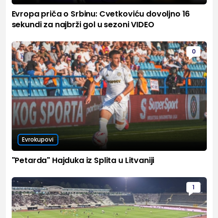
Evropa priča o Srbinu: Cvetkoviću dovoljno 16
sekundi za najbrži gol u sezoni VIDEO
0
Evrokupovi
"Petarda" Hajduka iz Splita u Litvaniji
1