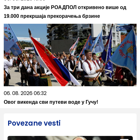
За три дана акције РОАДПОЛ откривено више од
19.000 прекршаја прекорачења брзине
06. 08. 2026 06:32
Овог викенда сви путеви воде у Гучу!
Povezane vesti