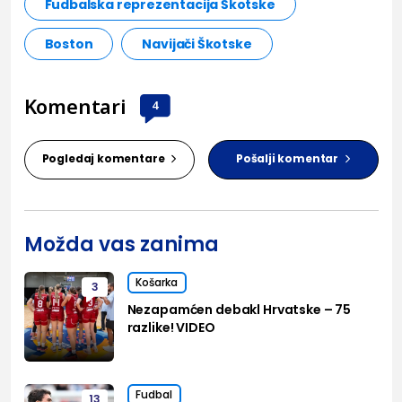
Fudbalska reprezentacija Škotske
Boston
Navijači Škotske
Komentari
4
Pogledaj komentare
Pošalji komentar
Možda vas zanima
Košarka
3
Nezapamćen debakl Hrvatske – 75
razlike! VIDEO
Fudbal
13