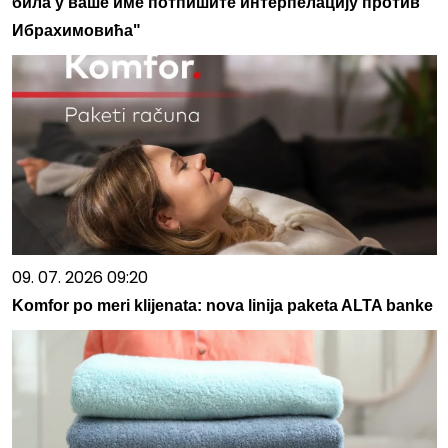
била у ваше име потпишите интерпелацију против
Ибрахимовића"
09. 07. 2026 09:20
Komfor po meri klijenata: nova linija paketa ALTA banke