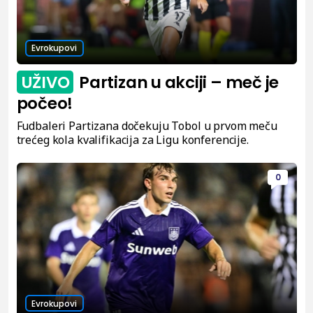
Evrokupovi
UŽIVO
Partizan u akciji – meč je
počeo!
Fudbaleri Partizana dočekuju Tobol u prvom meču
trećeg kola kvalifikacija za Ligu konferencije.
0
Evrokupovi