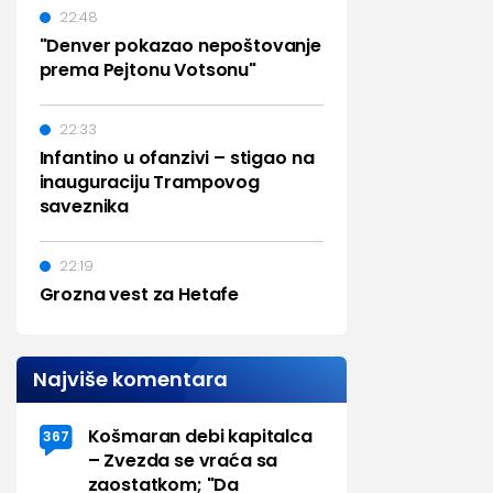
22:48
"Denver pokazao nepoštovanje
prema Pejtonu Votsonu"
22:33
Infantino u ofanzivi – stigao na
inauguraciju Trampovog
saveznika
22:19
Grozna vest za Hetafe
Najviše komentara
Košmaran debi kapitalca
367
– Zvezda se vraća sa
zaostatkom; "Da