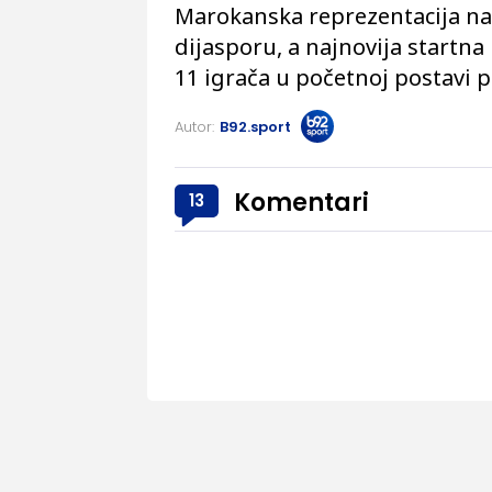
Marokanska reprezentacija nast
dijasporu, a najnovija startna
11 igrača u početnoj postavi p
Autor:
B92.sport
Komentari
13