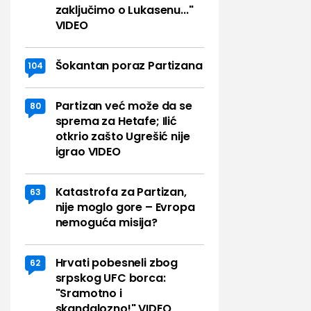
zaključimo o Lukasenu..."
VIDEO
Šokantan poraz Partizana
104
Partizan već može da se
80
sprema za Hetafe; Ilić
otkrio zašto Ugrešić nije
igrao VIDEO
Katastrofa za Partizan,
63
nije moglo gore – Evropa
nemoguća misija?
Hrvati pobesneli zbog
62
srpskog UFC borca:
"Sramotno i
skandalozno!" VIDEO