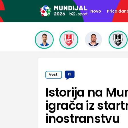
Novo
Priča dan
Vesti
13
Istorija na Mun
igrača iz star
inostranstvu