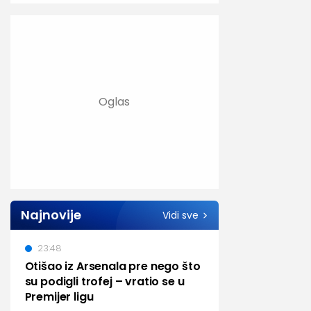
Najnovije
Vidi sve
23:48
Otišao iz Arsenala pre nego što
su podigli trofej – vratio se u
Premijer ligu