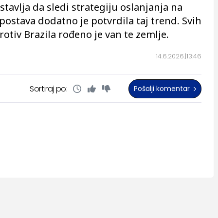
avlja da sledi strategiju oslanjanja na
 postava dodatno je potvrdila taj trend. Svih
rotiv Brazila rođeno je van te zemlje.
14.6.2026.
13:46
Sortiraj po:
Pošalji komentar