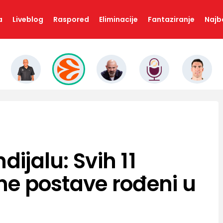
a
Liveblog
Raspored
Eliminacije
Fantaziranje
Najbo
dijalu: Svih 11
tne postave rođeni u