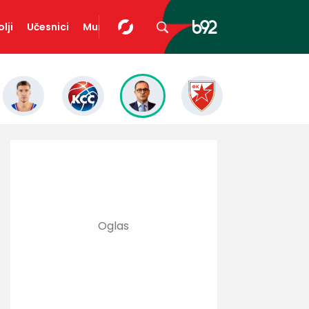
lji
Učesnici
Mundopedija