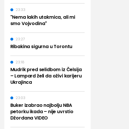
23:33
"Nema lakih utakmica, ali mi
smo Vojvodina"
23:27
Ribakina sigurna u Torontu
23:18
Mudrik pred selidbom iz Čelsija
– Lampard želi da oživi karijeru
Ukrajinca
23:03
Buker izabrao najbolju NBA
petorku ikada – nije uvrstio
Džordana VIDEO