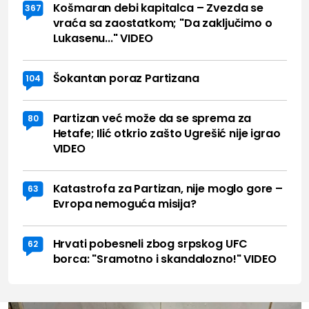
Košmaran debi kapitalca – Zvezda se
367
vraća sa zaostatkom; "Da zaključimo o
Lukasenu..." VIDEO
Šokantan poraz Partizana
104
Partizan već može da se sprema za
80
Hetafe; Ilić otkrio zašto Ugrešić nije igrao
VIDEO
Katastrofa za Partizan, nije moglo gore –
63
Evropa nemoguća misija?
Hrvati pobesneli zbog srpskog UFC
62
borca: "Sramotno i skandalozno!" VIDEO