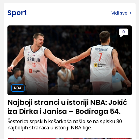
Sport
Vidi sve
0
NBA
Najboji stranci u istoriji NBA: Jokić
iza Dirka i Janisa – Bodiroga 54.
Šestorica srpskih košarkaša našlo se na spisku 80
najboljih stranaca u istoriji NBA lige.