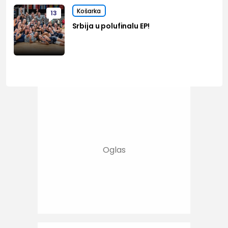
Košarka
13
Srbija u polufinalu EP!