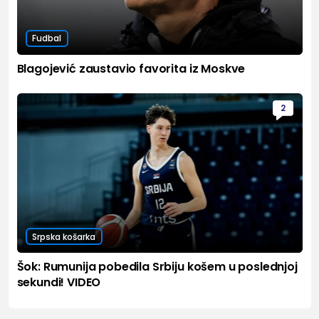
Fudbal
Blagojević zaustavio favorita iz Moskve
2
Srpska košarka
Šok: Rumunija pobedila Srbiju košem u poslednjoj
sekundi! VIDEO