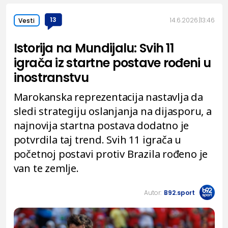
13
14.6.2026.
13:46
Vesti
Istorija na Mundijalu: Svih 11
igrača iz startne postave rođeni u
inostranstvu
Marokanska reprezentacija nastavlja da
sledi strategiju oslanjanja na dijasporu, a
najnovija startna postava dodatno je
potvrdila taj trend. Svih 11 igrača u
početnoj postavi protiv Brazila rođeno je
van te zemlje.
Autor:
B92.sport