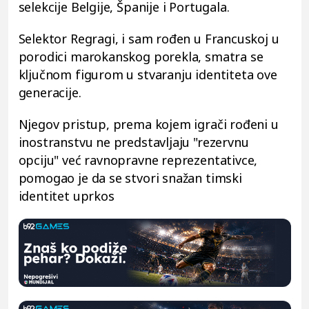
selekcije Belgije, Španije i Portugala.
Selektor Regragi, i sam rođen u Francuskoj u
porodici marokanskog porekla, smatra se
ključnom figurom u stvaranju identiteta ove
generacije.
Njegov pristup, prema kojem igrači rođeni u
inostranstvu ne predstavljaju "rezervnu
opciju" već ravnopravne reprezentativce,
pomogao je da se stvori snažan timski
identitet uprkos