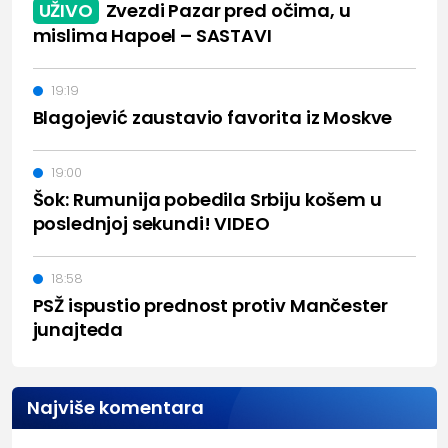
UŽIVO
Zvezdi Pazar pred očima, u
mislima Hapoel – SASTAVI
19:19
Blagojević zaustavio favorita iz Moskve
19:00
Šok: Rumunija pobedila Srbiju košem u
poslednjoj sekundi! VIDEO
18:58
PSŽ ispustio prednost protiv Mančester
junajteda
Najviše komentara