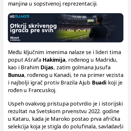
manjina u sopstvenoj reprezentaciji.
Među ključnim imenima nalaze se i lideri tima
poput Ašrafa
Hakimija
, rođenog u Madridu,
kao i Brahim
Dijas
, zatim golmana Jusufa
Bunua
, rođenog u Kanadi, te na primer vezista
i najbolji igrač protiv Brazila Ajub
Buadi
koji je
rođen u Francuskoj.
Uspeh ovakvog pristupa potvrdio je i istorijski
rezultat na Svetskom prvenstvu 2022. godine
u Kataru, kada je Maroko postao prva afrička
selekcija koja je stigla do polufinala, savladavši