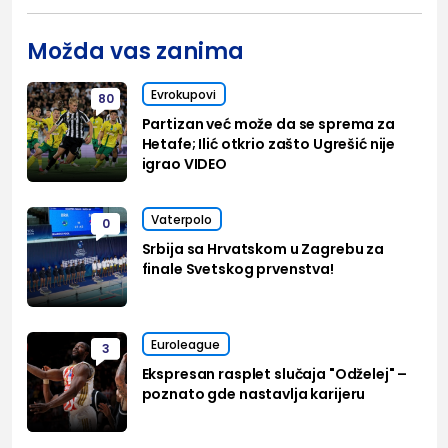
Možda vas zanima
Evrokupovi
80
Partizan već može da se sprema za
Hetafe; Ilić otkrio zašto Ugrešić nije
igrao VIDEO
Vaterpolo
0
Srbija sa Hrvatskom u Zagrebu za
finale Svetskog prvenstva!
Euroleague
3
Ekspresan rasplet slučaja "Odželej" –
poznato gde nastavlja karijeru