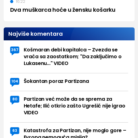
16:22
Dva muškarca hoće u žensku košarku
Najviše komentara
Košmaran debi kapitalca – Zvezda se
367
vraća sa zaostatkom; "Da zaključimo o
Lukasenu..." VIDEO
Šokantan poraz Partizana
104
Partizan već može da se sprema za
80
Hetafe; Ilić otkrio zašto Ugrešić nije igrao
VIDEO
Katastrofa za Partizan, nije moglo gore –
63
Evropa nemoguća misija?