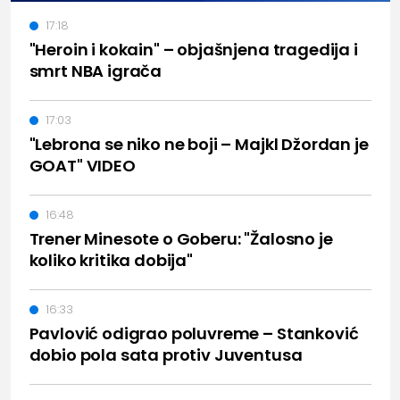
17:18
"Heroin i kokain" – objašnjena tragedija i
smrt NBA igrača
17:03
"Lebrona se niko ne boji – Majkl Džordan je
GOAT" VIDEO
16:48
Trener Minesote o Goberu: "Žalosno je
koliko kritika dobija"
16:33
Pavlović odigrao poluvreme – Stanković
dobio pola sata protiv Juventusa