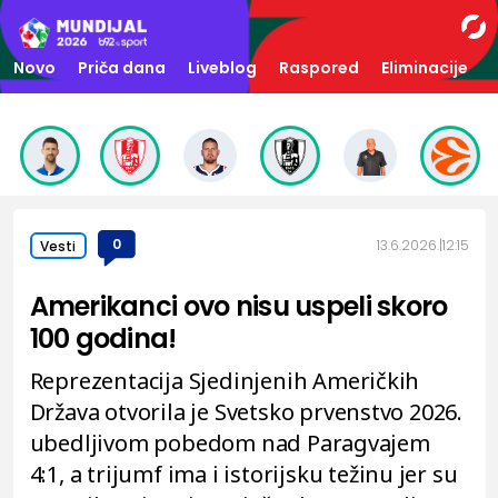
Novo
Priča dana
Liveblog
Raspored
Eliminacije
0
13.6.2026.
12:15
Vesti
Amerikanci ovo nisu uspeli skoro
100 godina!
Reprezentacija Sjedinjenih Američkih
Država otvorila je Svetsko prvenstvo 2026.
ubedljivom pobedom nad Paragvajem
4:1, a trijumf ima i istorijsku težinu jer su