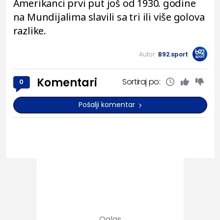
Amerikanci prvi put još od 1930. godine
na Mundijalima slavili sa tri ili više golova
razlike.
Autor:
B92.sport
Komentari
Sortiraj po:
0
Pošalji komentar