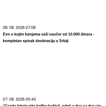
06. 08. 2026 07:08
Evo u kojim banjama važi vaučer od 10.000 dinara -
kompletan spisak destinacija u Srbiji
07. 08. 2026 05:40
"Gazda lokala pita koliko koštaš, odeš u dva sa dva i to