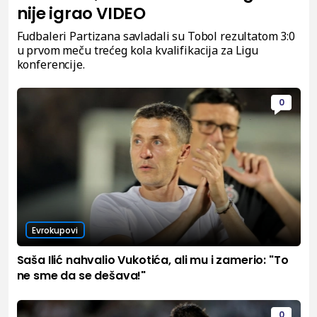
nije igrao VIDEO
Fudbaleri Partizana savladali su Tobol rezultatom 3:0
u prvom meču trećeg kola kvalifikacija za Ligu
konferencije.
0
Evrokupovi
Saša Ilić nahvalio Vukotića, ali mu i zamerio: "To
ne sme da se dešava!"
0