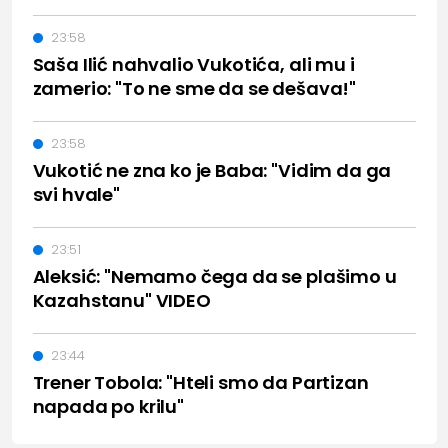
23:58
Saša Ilić nahvalio Vukotića, ali mu i
zamerio: "To ne sme da se dešava!"
23:58
Vukotić ne zna ko je Baba: "Vidim da ga
svi hvale"
23:51
Aleksić: "Nemamo čega da se plašimo u
Kazahstanu" VIDEO
23:44
Trener Tobola: "Hteli smo da Partizan
napada po krilu"