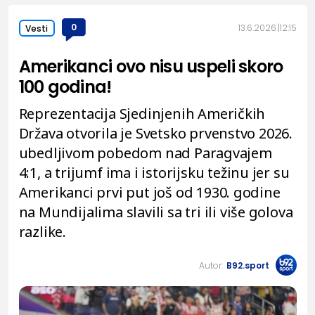
0
13.6.2026.
12:15
Vesti
Amerikanci ovo nisu uspeli skoro
100 godina!
Reprezentacija Sjedinjenih Američkih
Država otvorila je Svetsko prvenstvo 2026.
ubedljivom pobedom nad Paragvajem
4:1, a trijumf ima i istorijsku težinu jer su
Amerikanci prvi put još od 1930. godine
na Mundijalima slavili sa tri ili više golova
razlike.
Autor:
B92.sport