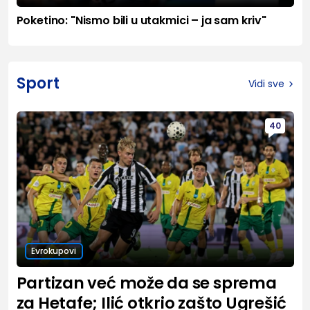
Poketino: "Nismo bili u utakmici – ja sam kriv"
Sport
Vidi sve
40
Evrokupovi
Partizan već može da se sprema
za Hetafe; Ilić otkrio zašto Ugrešić