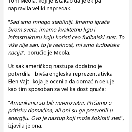
Toni Meola, koji je istakao da je ekipa
napravila veliki napredak.
"
Sad smo mnogo stabilniji. Imamo igrače
širom sveta, imamo kvalitetnu ligu i
infrastrukturu koju koristi ceo fudbalski svet. To
više nije san, to je realnost, mi smo fudbalska
nacija
", poručio je Meola.
Utisak američkog nastupa dodatno je
potvrdila i bivša engleska reprezentativka
Elen Vajt, koja je ocenila da domaćin deluje
kao tim sposoban za velika dostignuća:
"
Amerikanci su bili neverovatni. Pričamo o
pritisku domaćina, ali oni su ga pretvorili u
energiju. Ovo je nastup koji može šokirati svet
",
izjavila je ona.