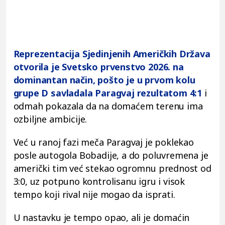
Reprezentacija Sjedinjenih Američkih Država
otvorila je Svetsko prvenstvo 2026. na
dominantan način, pošto je u prvom kolu
grupe D savladala Paragvaj rezultatom 4:1
i
odmah pokazala da na domaćem terenu ima
ozbiljne ambicije.
Već u ranoj fazi meča Paragvaj je poklekao
posle autogola Bobadije, a do poluvremena je
američki tim već stekao ogromnu prednost od
3:0, uz potpuno kontrolisanu igru i visok
tempo koji rival nije mogao da isprati.
U nastavku je tempo opao, ali je domaćin