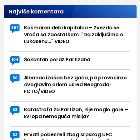
Najviše komentara
Košmaran debi kapitalca – Zvezda se
367
vraća sa zaostatkom; "Da zaključimo o
Lukasenu..." VIDEO
Šokantan poraz Partizana
104
Albanac izašao bez gaća, pa provocirao
80
dvoglavim orlom usred Beograda!
FOTO/VIDEO
Katastrofa za Partizan, nije moglo gore –
63
Evropa nemoguća misija?
Hrvati pobesneli zbog srpskog UFC
62