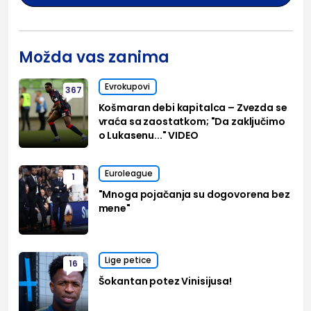
Možda vas zanima
Evrokupovi
367
Košmaran debi kapitalca – Zvezda se
vraća sa zaostatkom; "Da zaključimo
o Lukasenu..." VIDEO
Euroleague
1
"Mnoga pojačanja su dogovorena bez
mene"
Lige petice
16
Šokantan potez Vinisijusa!