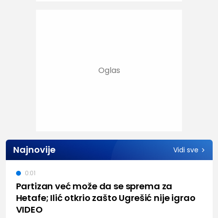
Najnovije
Vidi sve
0:01
Partizan već može da se sprema za
Hetafe; Ilić otkrio zašto Ugrešić nije igrao
VIDEO