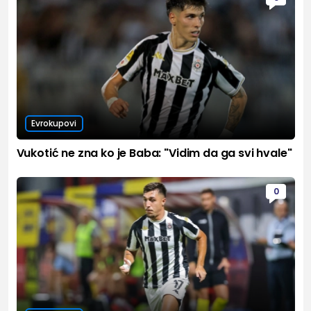
Evrokupovi
Vukotić ne zna ko je Baba: "Vidim da ga svi hvale"
0