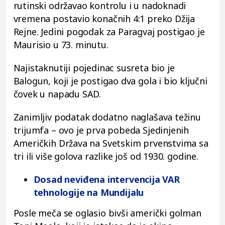
rutinski održavao kontrolu i u nadoknadi
vremena postavio konačnih 4:1 preko Džija
Rejne. Jedini pogodak za Paragvaj postigao je
Maurisio u 73. minutu.
Najistaknutiji pojedinac susreta bio je
Balogun, koji je postigao dva gola i bio ključni
čovek u napadu SAD.
Zanimljiv podatak dodatno naglašava težinu
trijumfa – ovo je prva pobeda Sjedinjenih
Američkih Država na Svetskim prvenstvima sa
tri ili više golova razlike još od 1930. godine.
Dosad neviđena intervencija VAR
tehnologije na Mundijalu
Posle meča se oglasio bivši američki golman