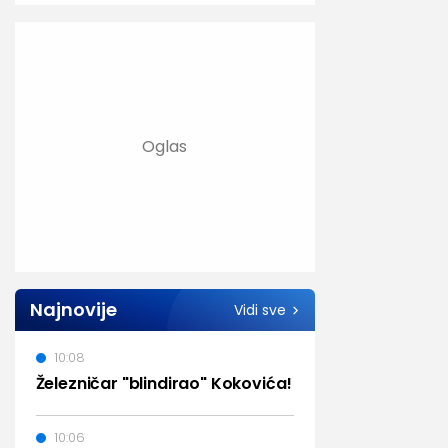
Najnovije
Vidi sve
10:08
Železničar "blindirao" Kokovića!
10:06