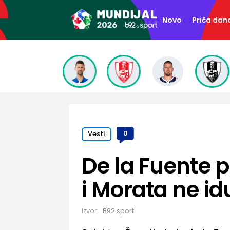
Novo
Priča dan
Vesti
0
De la Fuente 
i Morata ne id
Izvor:
B92.sport