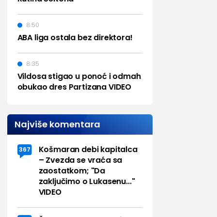
8:50
ABA liga ostala bez direktora!
8:35
Vildosa stigao u ponoć i odmah
obukao dres Partizana VIDEO
Najviše komentara
Košmaran debi kapitalca
367
– Zvezda se vraća sa
zaostatkom; "Da
zaključimo o Lukasenu..."
VIDEO