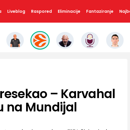
a
Liveblog
Raspored
Eliminacije
Fantaziranje
Najbo
presekao – Karvahal
u na Mundijal