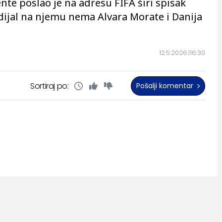
ente poslao je na adresu FIFA širi spisak
ijal na njemu nema Alvara Morate i Danija
12.5.2026.
16:30
Sortiraj po:
Pošalji komentar