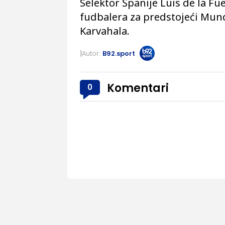
Selektor Španije Luis de la Fu
fudbalera za predstojeći Mund
Karvahala.
Autor:
B92.sport
Komentari
0