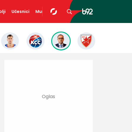
lji
Učesnici
Mundopedija