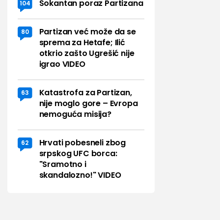
Šokantan poraz Partizana
104
Partizan već može da se
80
sprema za Hetafe; Ilić
otkrio zašto Ugrešić nije
igrao VIDEO
Katastrofa za Partizan,
63
nije moglo gore – Evropa
nemoguća misija?
Hrvati pobesneli zbog
62
srpskog UFC borca:
"Sramotno i
skandalozno!" VIDEO