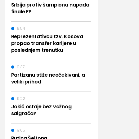
Srbija protiv šampiona napada
finale EP
9:54
Reprezentativcu tzv. Kosova
propao transfer karijere u
poslednjem trenutku
9:37
Partizanu stiže neočekivani, a
veliki prihod
9:22
Jokić ostaje bez važnog
saigrača?
9:05
Rutina Šeltona