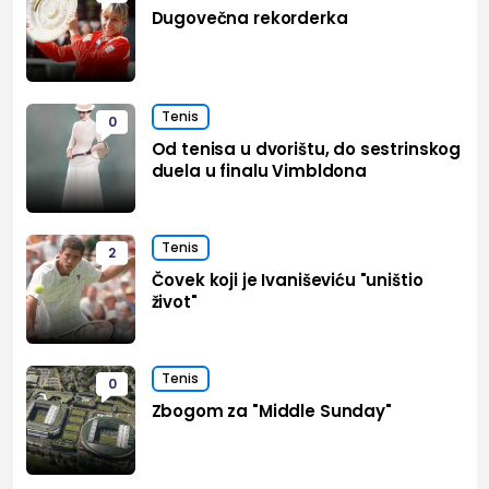
Dugovečna rekorderka
Tenis
0
Od tenisa u dvorištu, do sestrinskog
duela u finalu Vimbldona
Tenis
2
Čovek koji je Ivaniševiću "uništio
život"
Tenis
0
Zbogom za "Middle Sunday"