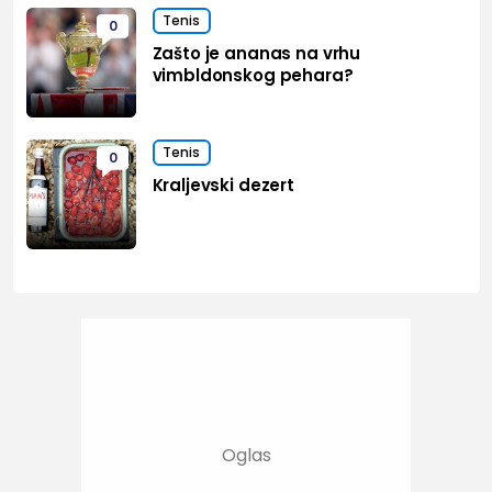
Tenis
0
Zašto je ananas na vrhu
vimbldonskog pehara?
Tenis
0
Kraljevski dezert