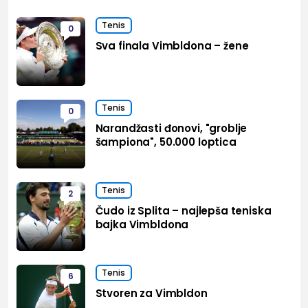
Tenis
0
Sva finala Vimbldona – žene
Tenis
0
Narandžasti đonovi, "groblje
šampiona", 50.000 loptica
Tenis
2
Čudo iz Splita – najlepša teniska
bajka Vimbldona
Tenis
6
Stvoren za Vimbldon