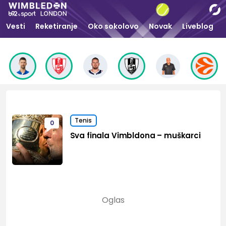
Vesti
Reketiranje
Oko sokolovo
Novak
Liveblog
Tenis
0
Sva finala Vimbldona – muškarci