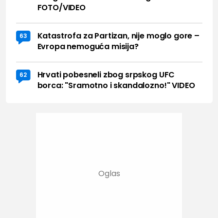
FOTO/VIDEO
Katastrofa za Partizan, nije moglo gore –
63
Evropa nemoguća misija?
Hrvati pobesneli zbog srpskog UFC
62
borca: "Sramotno i skandalozno!" VIDEO