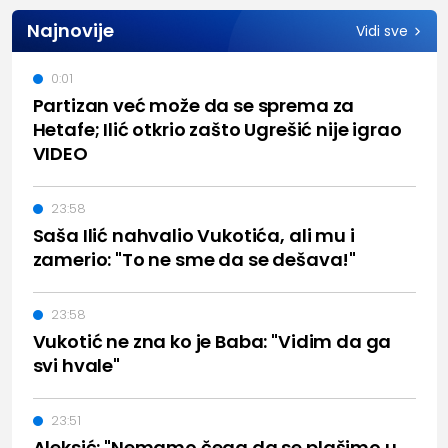
Najnovije
Vidi sve
0:01
Partizan već može da se sprema za
Hetafe; Ilić otkrio zašto Ugrešić nije igrao
VIDEO
23:58
Saša Ilić nahvalio Vukotića, ali mu i
zamerio: "To ne sme da se dešava!"
23:58
Vukotić ne zna ko je Baba: "Vidim da ga
svi hvale"
23:51
Aleksić: "Nemamo čega da se plašimo u