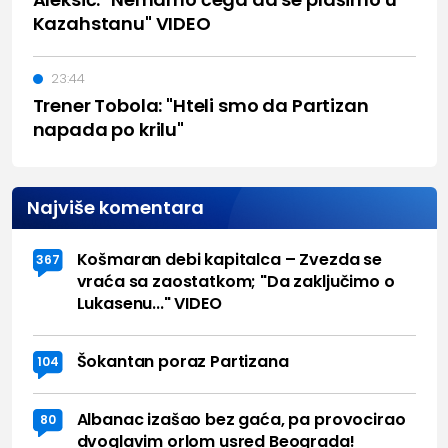
Kazahstanu" VIDEO
23:44
Trener Tobola: "Hteli smo da Partizan
napada po krilu"
Najviše komentara
Košmaran debi kapitalca – Zvezda se
367
vraća sa zaostatkom; "Da zaključimo o
Lukasenu..." VIDEO
Šokantan poraz Partizana
104
Albanac izašao bez gaća, pa provocirao
80
dvoglavim orlom usred Beograda!