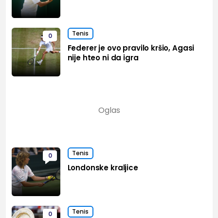
Tenis
0
Federer je ovo pravilo kršio, Agasi
nije hteo ni da igra
Tenis
0
Londonske kraljice
Tenis
0